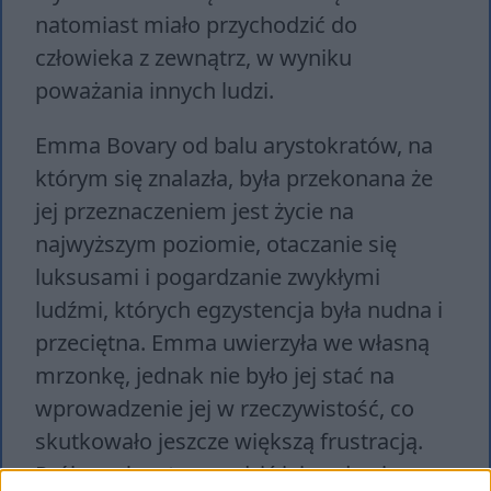
natomiast miało przychodzić do
człowieka z zewnątrz, w wyniku
poważania innych ludzi.
Emma Bovary od balu arystokratów, na
którym się znalazła, była przekonana że
jej przeznaczeniem jest życie na
najwyższym poziomie, otaczanie się
luksusami i pogardzanie zwykłymi
ludźmi, których egzystencja była nudna i
przeciętna. Emma uwierzyła we własną
mrzonkę, jednak nie było jej stać na
wprowadzenie jej w rzeczywistość, co
skutkowało jeszcze większą frustracją.
Próbował na to zaradzić jej mąż, więc