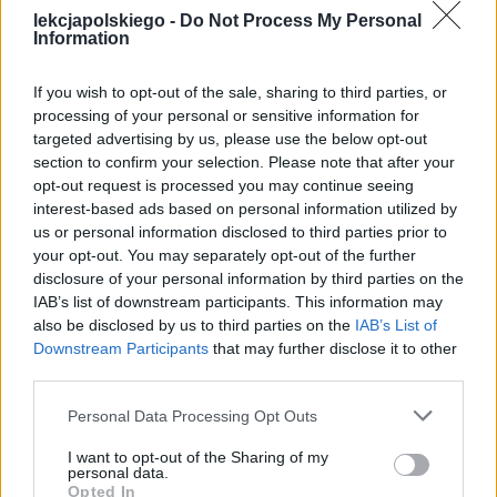
przeniósł się wraz z nią do nowej
lekcjapolskiego -
Do Not Process My Personal
Information
miejscowości, jednak nic to nie
zmieniło.
Emma była bowiem
If you wish to opt-out of the sale, sharing to third parties, or
nieszczęśliwa nie z powodu miejsca
processing of your personal or sensitive information for
targeted advertising by us, please use the below opt-out
zamieszkania, lecz z powodu
section to confirm your selection. Please note that after your
niezgodności pomiędzy prawdziwym
opt-out request is processed you may continue seeing
interest-based ads based on personal information utilized by
życiem a tym, które sobie wymarzyła.
us or personal information disclosed to third parties prior to
Uważam więc, że gdziekolwiek
your opt-out. You may separately opt-out of the further
mieszkałaby pani Bovary, nie zaznałaby
disclosure of your personal information by third parties on the
IAB’s list of downstream participants. This information may
szczęścia, ponieważ wciąż miałaby w
also be disclosed by us to third parties on the
IAB’s List of
sobie wiele kompleksów i małostkowej
Downstream Participants
that may further disclose it to other
third parties.
zawiści, które nie pozwalałyby jej
odnaleźć spokoju i szczęścia.
Personal Data Processing Opt Outs
I want to opt-out of the Sharing of my
personal data.
Opted In