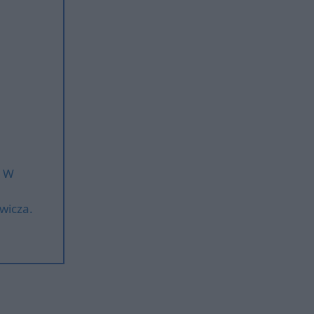
. W
wicza.