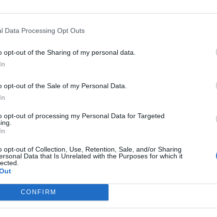
ma zdaniami w podręczniku czy katalogu.
l Data Processing Opt Outs
zimierz Nowak jako biały człowiek podróżował prz
o opt-out of the Sharing of my personal data.
In
iadomiło mu, że
sama Afryka jest przecież
aństw, plemion, ustrojów, języków i rodzajó
o opt-out of the Sale of my Personal Data.
 zupełnie dzikie, ludożercze. Hasło „afrykański”
In
ynent wielokrotnie większy od Europy jest
to opt-out of processing my Personal Data for Targeted
ing.
 jego obszarze konfrontują się ze sobą mniejsz
In
. Pod tym względem Afryka może być nawet ciekaw
o opt-out of Collection, Use, Retention, Sale, and/or Sharing
em poziomu cywilizacyjnego, nawet jeśli uważają
ersonal Data that Is Unrelated with the Purposes for which it
lected.
Out
CONFIRM