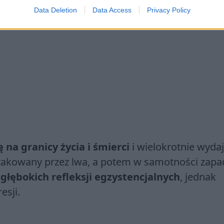
Data Deletion
Data Access
Privacy Policy
 na granicy życia i śmierci
i wielokrotnie wydaj
aatakowany przez lwa, a potem w samotności zapa
o
głębokich refleksji egzystencjalnych
, jednak
esji.