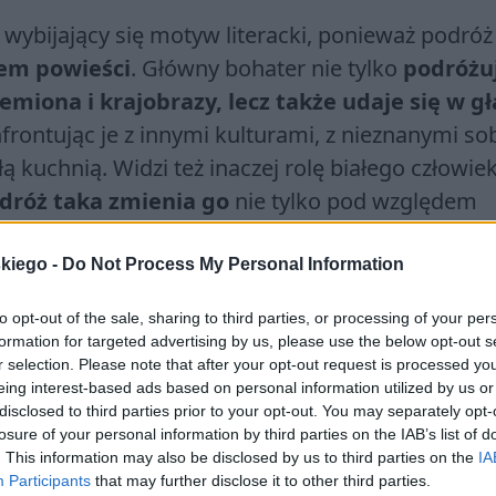
 wybijający się motyw literacki, ponieważ podróż
em powieści
. Główny bohater nie tylko
podróżu
emiona i krajobrazy, lecz także udaje się w g
frontując je z innymi kulturami, z nieznanymi so
 kuchnią. Widzi też inaczej rolę białego człowie
dróż taka zmienia go
nie tylko pod względem
czenia i patrzenia na świat i rzeczywistość dook
skiego -
Do Not Process My Personal Information
to opt-out of the sale, sharing to third parties, or processing of your per
 Nowakowi w inny sposób niż ten, do którego je
formation for targeted advertising by us, please use the below opt-out s
r selection. Please note that after your opt-out request is processed y
 Afrykę przez pryzmat pięknych fotografii sawan
eing interest-based ads based on personal information utilized by us or
h. Nowak pokazuje ją jednak jako
ogromną
disclosed to third parties prior to your opt-out. You may separately opt-
losure of your personal information by third parties on the IAB’s list of
ludzie, zmagający się z prawdziwymi problema
. This information may also be disclosed by us to third parties on the
IA
nent, posiadający
ogromną historię
i
różnorod
Participants
that may further disclose it to other third parties.