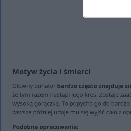
Motyw życia i śmierci
Główny bohater
bardzo często znajduje się
że tym razem nastąpi jego kres. Zostaje z
wysoką gorączkę. To popycha go do bardz
zawsze później udaje mu się wyjść cało z opr
Podobne opracowania: