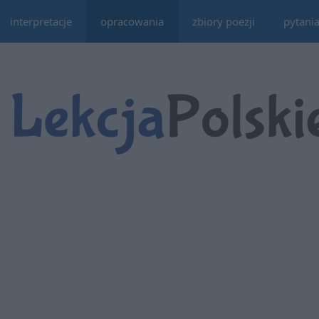
interpretacje
opracowania
zbiory poezji
pytani