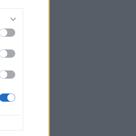
ez
w
 nie
e,
sza od
cej