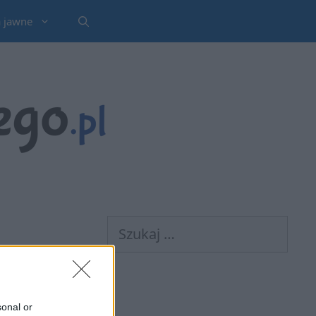
a jawne
Szukaj:
sonal or