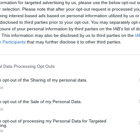
formation for targeted advertising by us, please use the below opt-out s
r selection. Please note that after your opt-out request is processed y
eing interest-based ads based on personal information utilized by us or
disclosed to third parties prior to your opt-out. You may separately opt-
losure of your personal information by third parties on the IAB’s list of
. This information may also be disclosed by us to third parties on the
IA
Participants
that may further disclose it to other third parties.
l Data Processing Opt Outs
o opt-out of the Sharing of my personal data.
In
o opt-out of the Sale of my Personal Data.
In
chodzi z tomiku poezji „A w sercu pełnia (wybór
to opt-out of processing my Personal Data for Targeted
ing.
ię w nim dzieła autorki zarówno te z czasów
In
a późny okres pisarstwa, twórczość Ludmiły