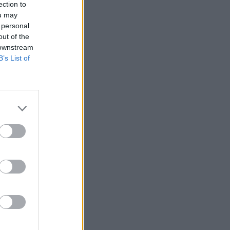
ection to
ou may
 personal
out of the
 downstream
B’s List of