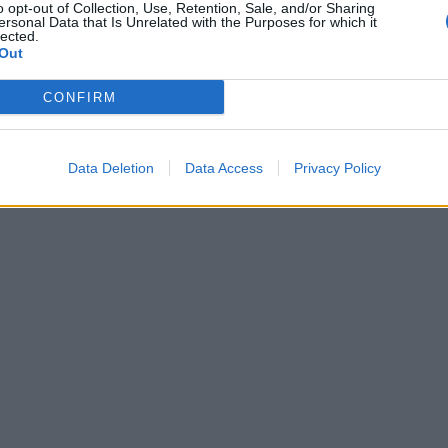
o opt-out of Collection, Use, Retention, Sale, and/or Sharing
łością w kwestii podejmowanych tematów. Jej wie
ersonal Data that Is Unrelated with the Purposes for which it
lected.
 zadanych pytań, skłaniających do refleksji. Nie
Out
iedzictwo”.
CONFIRM
Data Deletion
Data Access
Privacy Policy