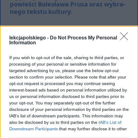
powieści Bolesława Prusa oraz wy­bra­
ne­go tek­stu kul­tu­ry.
Egzystencja człowieka bynajmniej nie jest
lekcjapolskiego -
Do Not Process My Personal
wolna od trudności. Najróżniejsze
Information
przeciwności i cierpienie kształtuje
If you wish to opt-out of the sale, sharing to third parties, or
jednostkę, prowadząc do jej
processing of your personal or sensitive information for
przygotowania na najróżniejsze
targeted advertising by us, please use the below opt-out
doświadczenia przyszłości. Aby sobie z
section to confirm your selection. Please note that after your
opt-out request is processed you may continue seeing
nimi poradzić trzeba mieć silny charakter.
interest-based ads based on personal information utilized by
us or personal information disclosed to third parties prior to
your opt-out. You may separately opt-out of the further
Tagi
Bolesław Prus
,
Lalka
,
Stary człowiek i
disclosure of your personal information by third parties on the
IAB’s list of downstream participants. This information may
morze
also be disclosed by us to third parties on the
IAB’s List of
Downstream Participants
that may further disclose it to other
third parties.