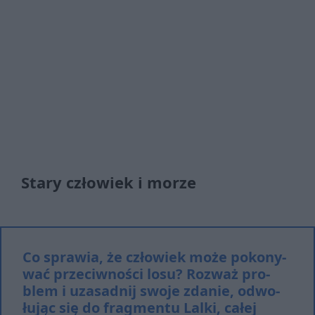
Stary człowiek i morze
Co spra­wia, że czło­wiek może po­ko­ny­
wać prze­ciw­no­ści losu? Roz­waż pro­
blem i uza­sad­nij swo­je zda­nie, od­wo­
łu­jąc się do fragmentu Lalki, całej