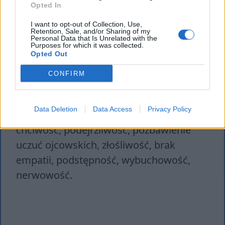
Opted In
– skąpstwo Harpagona zostało
I want to opt-out of Collection, Use,
wyolbrzymione do granic możliwości w
Retention, Sale, and/or Sharing of my
Personal Data that Is Unrelated with the
celu obnażenia jego niegodziwego
Purposes for which it was collected.
Opted Out
postępowania. Bohater ten, choć
śmieszy, momentami wzbudza
CONFIRM
przerażenie.
Data Deletion
Data Access
Privacy Policy
Główne cechy:
chorobliwe skąpstwo,
chciwość, podejrzliwość, pozbawienie
uczuć ojcowskich, złośliwość, brak
empatii, podstępność, wybuchowość,
nerwowość.