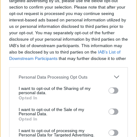
targeted advertising by us, please use the below opt-out
section to confirm your selection. Please note that after your
opt-out request is processed you may continue seeing
interest-based ads based on personal information utilized by
us or personal information disclosed to third parties prior to
your opt-out. You may separately opt-out of the further
disclosure of your personal information by third parties on the
IAB’s list of downstream participants. This information may
also be disclosed by us to third parties on the
IAB’s List of
Downstream Participants
that may further disclose it to other
third parties.
Personal Data Processing Opt Outs
– kolejne wypadki niczego go nie uczą:
I want to opt-out of the Sharing of my
nie odczuwa skruchy wobec dzieci ani nie
personal data.
Opted In
żałuje swoich słów i decyzji. Do samego
I want to opt-out of the Sale of my
końca myśli tylko o szkatułce, będąc
Personal Data.
Opted In
gotów poświęcić wszystko, by ją
odzyskać;
I want to opt-out of processing my
Personal Data for Targeted Advertising.