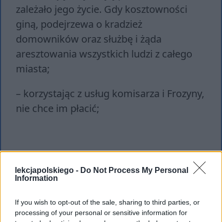
zależało jego życie. Gdy kosztowności
giną, podejrzewa o kradzież
domowników oraz służbę i żąda
aresztowania wszystkich ludzi z całego
miasta;
– korzystając z usług komisarza i Frozyny,
nie chce im płacić;
lekcjapolskiego -
Do Not Process My Personal
Information
If you wish to opt-out of the sale, sharing to third parties, or
processing of your personal or sensitive information for