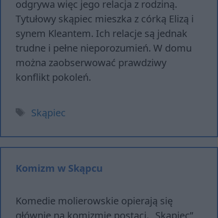
odgrywa więc jego relacja z rodziną.
Tytułowy skąpiec mieszka z córką Elizą i
synem Kleantem. Ich relacje są jednak
trudne i pełne nieporozumień. W domu
można zaobserwować prawdziwy
konflikt pokoleń.
Tagi
Skąpiec
Komizm w Skąpcu
Komedie molierowskie opierają się
głównie na komizmie postaci. „Skąpiec”