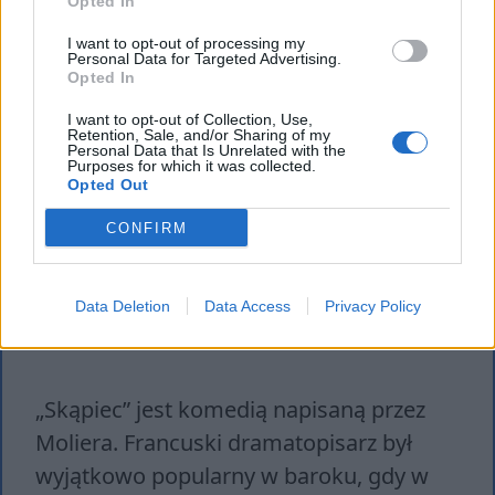
Opted In
społeczeństwie jest prostsze, zapewniają
I want to opt-out of processing my
także poczucie bezpieczeństwa …
Czytaj
Personal Data for Targeted Advertising.
Opted In
dalej
I want to opt-out of Collection, Use,
Retention, Sale, and/or Sharing of my
Personal Data that Is Unrelated with the
Tagi
Kordian
,
Lalka
,
Opowieść wigilijna
,
Purposes for which it was collected.
Opted Out
Skąpiec
CONFIRM
Data Deletion
Data Access
Privacy Policy
Skąpiec – motywy literackie
„Skąpiec” jest komedią napisaną przez
Moliera. Francuski dramatopisarz był
wyjątkowo popularny w baroku, gdy w