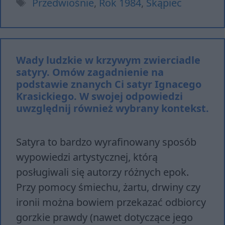
Tagi
Przedwiośnie
,
Rok 1984
,
Skąpiec
Wady ludzkie w krzywym zwierciadle
satyry. Omów zagadnienie na
podstawie znanych Ci satyr Ignacego
Krasickiego. W swojej odpowiedzi
uwzględnij również wybrany kontekst.
Satyra to bardzo wyrafinowany sposób
wypowiedzi artystycznej, którą
posługiwali się autorzy różnych epok.
Przy pomocy śmiechu, żartu, drwiny czy
ironii można bowiem przekazać odbiorcy
gorzkie prawdy (nawet dotyczące jego