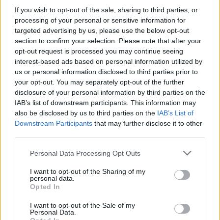
If you wish to opt-out of the sale, sharing to third parties, or
processing of your personal or sensitive information for
Czy dobra materialne czynią człowieka
targeted advertising by us, please use the below opt-out
section to confirm your selection. Please note that after your
szczęśliwym? Omów zagadnienie na
opt-out request is processed you may continue seeing
podstawie Skąpca Moliera. W swojej
interest-based ads based on personal information utilized by
odpowiedzi uwzględnij również
us or personal information disclosed to third parties prior to
wybrany kontekst.
your opt-out. You may separately opt-out of the further
disclosure of your personal information by third parties on the
IAB’s list of downstream participants. This information may
Mówi się, że pieniądze szczęścia nie dają i
also be disclosed by us to third parties on the
IAB’s List of
Downstream Participants
that may further disclose it to other
zdaje się, że powiedzeniu tym jest ziarno
third parties.
prawdy. Historia zna przykłady wielu
Personal Data Processing Opt Outs
osób, które mimo posiadania znacznych
dóbr materialnych nie wydawały się być
I want to opt-out of the Sharing of my
personal data.
w swoim życiu szczęśliwe. Nie da się
Opted In
zaprzeczyć, że pieniądze wiele ułatwiają i
I want to opt-out of the Sale of my
Personal Data.
sprawiają, że funkcjonowanie w