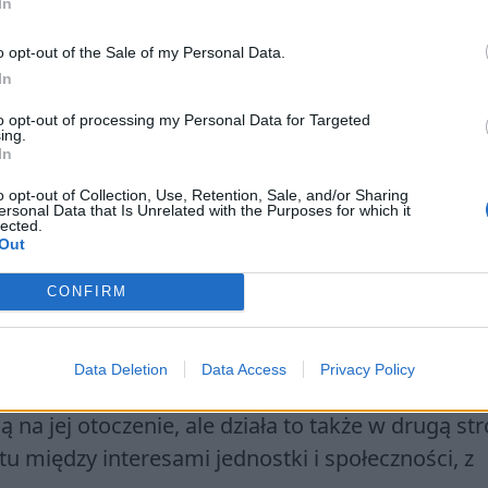
możemy znaleźć nie tylko w codziennym życiu, ale
In
a oraz Dziadach Adama Mickiewicza.
o opt-out of the Sale of my Personal Data.
In
to opt-out of processing my Personal Data for Targeted
ing.
In
o opt-out of Collection, Use, Retention, Sale, and/or Sharing
ersonal Data that Is Unrelated with the Purposes for which it
lected.
zności. W pracy odwołaj się do: lektu
Out
terackiego – może to być również u
CONFIRM
stów.
Data Deletion
Data Access
Privacy Policy
. Od dawna toczy się także konflikt między jedn
na jej otoczenie, ale działa to także w drugą str
tu między interesami jednostki i społeczności, z