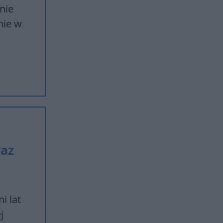
nie
nie w
raz
i lat
j