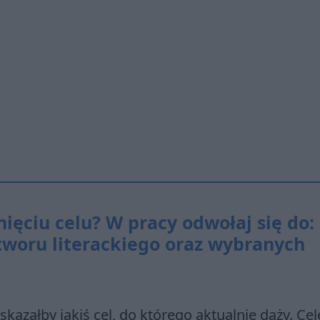
ęciu celu? W pracy odwołaj się do:
tworu literackiego oraz wybranych
kazałby jakiś cel, do którego aktualnie dąży. Cel