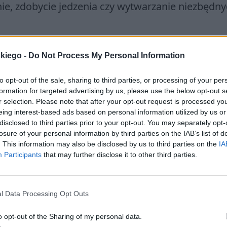
nie, zdobycie jedzenia czy wytwarzanie niezbędn
skiego -
Do Not Process My Personal Information
to opt-out of the sale, sharing to third parties, or processing of your per
formation for targeted advertising by us, please use the below opt-out s
r selection. Please note that after your opt-out request is processed y
eing interest-based ads based on personal information utilized by us or
ci. W pra­cy od­wo­łaj się do: wy­bra­
disclosed to third parties prior to your opt-out. You may separately opt-
epic­kie­go albo dra­ma­tycz­ne­go, in­ne
losure of your personal information by third parties on the IAB’s list of
. This information may also be disclosed by us to third parties on the
IA
być rów­nież utwór po­etyc­ki i wy­bra­n
Participants
that may further disclose it to other third parties.
l Data Processing Opt Outs
ieważ często stajemy przed dylematem, czym się
ości sprawiają, że człowiekowi zdarza się postę
o opt-out of the Sharing of my personal data.