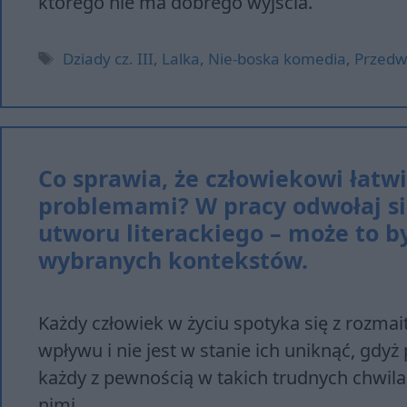
którego nie ma dobrego wyjścia.
Tagi
Dziady cz. III
,
Lalka
,
Nie-boska komedia
,
Przedw
Co sprawia, że człowiekowi łatwi
problemami? W pracy odwołaj si
utworu literackiego – może to b
wybranych kontekstów.
Każdy człowiek w życiu spotyka się z rozmai
wpływu i nie jest w stanie ich uniknąć, gdyż
każdy z pewnością w takich trudnych chwila
nimi.