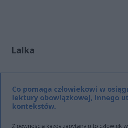
Lalka
Co pomaga człowiekowi w osiągni
lektury obowiązkowej, innego u
kontekstów.
Z pewnością każdy zapytany o to człowiek ws