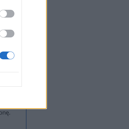
 też
ry
twór
ostką
onę.