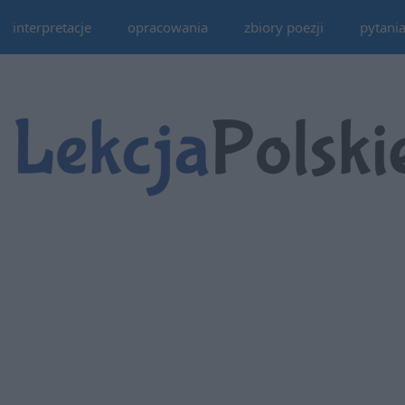
interpretacje
opracowania
zbiory poezji
pytani