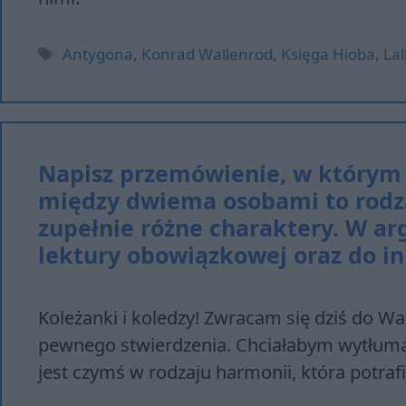
Tagi
Antygona
,
Konrad Wallenrod
,
Księga Hioba
,
La
Napisz przemówienie, w którym 
między dwiema osobami to rodzaj
zupełnie różne charaktery. W ar
lektury obowiązkowej oraz do in
Koleżanki i koledzy! Zwracam się dziś do W
pewnego stwierdzenia. Chciałabym wytłumacz
jest czymś w rodzaju harmonii, która potraf