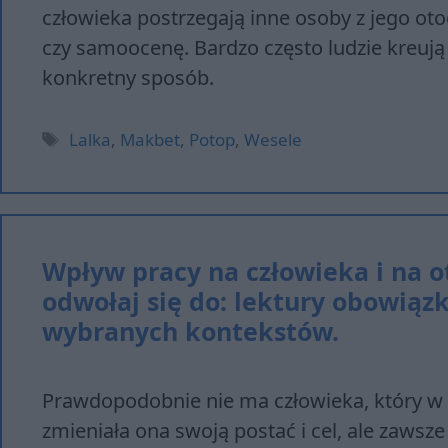
człowieka postrzegają inne osoby z jego oto
czy samoocenę. Bardzo często ludzie kreują
konkretny sposób.
Tagi
Lalka
,
Makbet
,
Potop
,
Wesele
Wpływ pracy na człowieka i na o
odwołaj się do: lektury obowiąz
wybranych kontekstów.
Prawdopodobnie nie ma człowieka, który w sw
zmieniała ona swoją postać i cel, ale zawsz