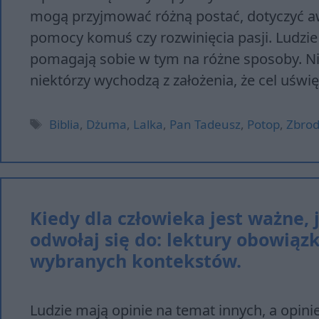
mogą przyjmować różną postać, dotyczyć aw
pomocy komuś czy rozwinięcia pasji. Ludzie
pomagają sobie w tym na różne sposoby. Ni
niektórzy wychodzą z założenia, że cel uświ
Tagi
Biblia
,
Dżuma
,
Lalka
,
Pan Tadeusz
,
Potop
,
Zbrod
Kiedy dla człowieka jest ważne, 
odwołaj się do: lektury obowiąz
wybranych kontekstów.
Ludzie mają opinie na temat innych, a opinie