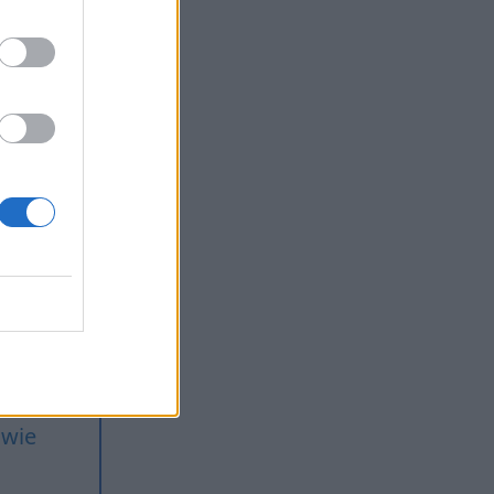
a
 na
rany
awie