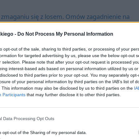
 zmaganiu się z losem. Omów zagadnienie na
iady Homera
. W swojej odpowiedzi uwzględnij ró
skiego -
Do Not Process My Personal Information
to opt-out of the sale, sharing to third parties, or processing of your per
formation for targeted advertising by us, please use the below opt-out s
r selection. Please note that after your opt-out request is processed y
gadnienie na podstawie Antygony Sofoklesa
. W s
eing interest-based ads based on personal information utilized by us or
ny kontekst.
disclosed to third parties prior to your opt-out. You may separately opt-
losure of your personal information by third parties on the IAB’s list of
ów zagadnienie na podstawie Antygony Sofokle
. This information may also be disclosed by us to third parties on the
IA
ż wybrany kontekst.
Participants
that may further disclose it to other third parties.
miercią (fragmenty)
l Data Processing Opt Outs
dnienie na podstawie znanych Ci fragmentów
o opt-out of the Sharing of my personal data.
ią
. W swojej odpowiedzi uwzględnij również wy