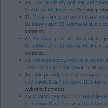
20.
Losy młodzieży polskiej pod zab
III Adama Mickiewicza
. W swojej odp
21.
Mesjanizm jako romantyczna ide
Dziadów części III Adama Mickiewicz
kontekst.
22.
Postawy społeczeństwa polskieg
Dziadów części III Adama Mickiewicz
kontekst.
23.
Różne postawy człowieka wobec 
części III Adama Mickiewicza
. W swoj
24.
Jakie prawdy o człowieku ujawnia
podstawie Dziadów części III Adama 
wybrany kontekst.
25.
W jakim celu twórca nawiązuje d
podstawie Dziadów części III Adama 