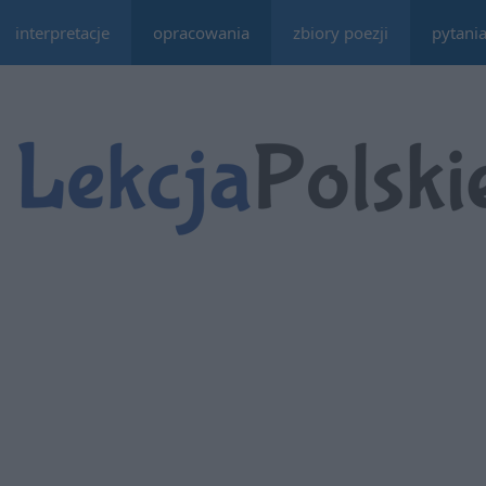
interpretacje
opracowania
zbiory poezji
pytani