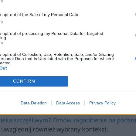
In
o opt-out of the Sale of my Personal Data.
In
yny. Omów zagadnienie na podstawie Makbeta
to opt-out of processing my Personal Data for Targeted
ing.
edzi uwzględnij również wybrany kontekst.
In
 losie? Omów zagadnienie na podstawie Makbet
o opt-out of Collection, Use, Retention, Sale, and/or Sharing
ersonal Data that Is Unrelated with the Purposes for which it
edzi uwzględnij również wybrany kontekst.
lected.
Out
wowanie przez niego władzy? Omów zagadnienie
ra
. W swojej odpowiedzi uwzględnij również wyb
CONFIRM
Data Deletion
Data Access
Privacy Policy
owieka szczęśliwym? Omów zagadnienie na podst
 uwzględnij również wybrany kontekst.