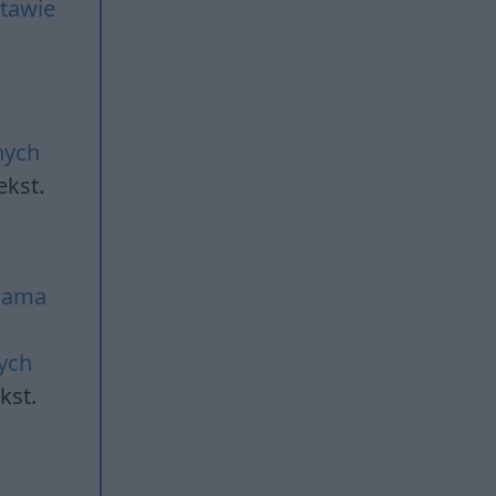
tawie
nych
ekst.
Adama
ych
kst.