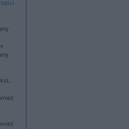
zęści
any
ie
any
kst.
wnież
wnież