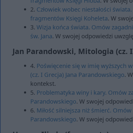
fragmentów Księgi Hioba
. W swojej 
2.
Człowiek wobec niestałości świata
fragmentów Księgi Koheleta
. W swoj
3.
Wizja końca świata. Omów zagadni
św. Jana
. W swojej odpowiedzi uwzglę
Jan Parandowski, Mitologia (cz. I
4.
Poświęcenie się w imię wyższych w
(cz. I Grecja) Jana Parandowskiego
. 
kontekst.
5.
Problematyka winy i kary. Omów zag
Parandowskiego
. W swojej odpowied
6.
Miłość silniejsza niż śmierć. Omów 
Parandowskiego
. W swojej odpowied