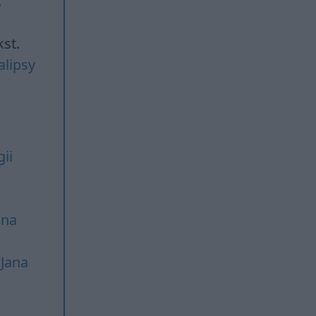
.
st.
lipsy
ii
ana
 Jana