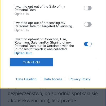
sumienia spadły na niego z mocą, której
I want to opt-out of the Sale of my
nie był w stanie przewidzieć.
Personal Data.
Opted In
Doprowadzony na skraj obłędu, spotkał
na swojej drodze Sonię, młodocianą
I want to opt-out of processing my
Personal Data for Targeted Advertising.
prostytutkę i tylko dzięki jej zrozumieniu i
Opted In
miłości dał się przekonać, że przyznanie
I want to opt-out of Collection, Use,
się do winy i odbycie kary (pokuty) jest
Retention, Sale, and/or Sharing of my
Personal Data that Is Unrelated with the
Purposes for which it was collected.
jedyną drogą powrotu do jakkolwiek
Opted Out
normalnej i spokojnej egzystencji.
CONFIRM
Raskolnikow na własnej skórze
doświadczył więc, że odbycie kary jest nie
tylko gwarancją komfortu społecznego
Data Deletion
Data Access
Privacy Policy
(obywatele mają poczucie większego
bezpieczeństwa, bo zbrodnia spotkała się
z konsekwencjami), lecz przede