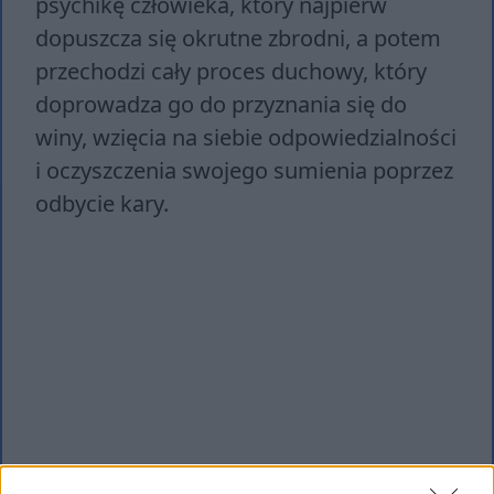
psychikę człowieka, który najpierw
dopuszcza się okrutne zbrodni, a potem
przechodzi cały proces duchowy, który
doprowadza go do przyznania się do
winy, wzięcia na siebie odpowiedzialności
i oczyszczenia swojego sumienia poprzez
odbycie kary.