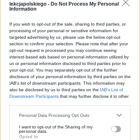
lekcjapolskiego -
Do Not Process My Personal
Information
If you wish to opt-out of the sale, sharing to third parties, or
processing of your personal or sensitive information for
targeted advertising by us, please use the below opt-out
section to confirm your selection. Please note that after your
opt-out request is processed you may continue seeing
interest-based ads based on personal information utilized by
us or personal information disclosed to third parties prior to
your opt-out. You may separately opt-out of the further
Rodion Raskolnikow zamordował dwie
disclosure of your personal information by third parties on the
IAB’s list of downstream participants. This information may
kobiety z bardzo niskich pobudek,
also be disclosed by us to third parties on the
IAB’s List of
myśląc, że jest człowiekiem lepszym od
Downstream Participants
that may further disclose it to other
nich, co daje mu prawo decydować o ich
third parties.
życiu. Okazało się jednak, że ten młody i
Personal Data Processing Opt Outs
ubogi student przeliczył się, jeśli chodzi o
I want to opt-out of the Sharing of my
swoje siły psychiczne, ponieważ wyrzuty
personal data.
Opted In