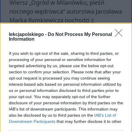
Wiersz „Ogród w Milanówku, pieśń
nocnego wędrowca” autorstwa Jarosława
Marka Rymkiewicza pochodzi z
wydanego w 2002 roku tomiku „Zachód
lekcjapolskiego -
Do Not Process My Personal
słońca w Milanówku”, uznanego za
Information
poetycką książkę roku. Utwór ten
If you wish to opt-out of the sale, sharing to third parties, or
opowiada o ciągłym poszukiwaniu Boga
processing of your personal or sensitive information for
przez człowieka, któremu towarzyszy cała
targeted advertising by us, please use the below opt-out
przyroda. Skupia się na szeroko pojętej
section to confirm your selection. Please note that after your
opt-out request is processed you may continue seeing
kwestii wiary i drodze do odnalezienia
interest-based ads based on personal information utilized by
relacji ze Stwórcą.
us or personal information disclosed to third parties prior to
your opt-out. You may separately opt-out of the further
disclosure of your personal information by third parties on the
IAB’s list of downstream participants. This information may
Tagi
Jarosław Marek Rymkiewicz
also be disclosed by us to third parties on the
IAB’s List of
Downstream Participants
that may further disclose it to other
third parties.