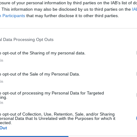
losure of your personal information by third parties on the IAB’s list of
arakterystyka
. This information may also be disclosed by us to third parties on the
IA
Participants
that may further disclose it to other third parties.
erwszych dzieł tego wybitnego rosyjskiego proza
tyków i publiczności. Autor pokazywał bowiem, 
l Data Processing Opt Outs
ie należało do najczystszych pod względem mora
o opt-out of the Sharing of my personal data.
moralnych i postępowania nawet na granicy praw
In
o opt-out of the Sale of my Personal Data.
In
to opt-out of processing my Personal Data for Targeted
ing.
In
o opt-out of Collection, Use, Retention, Sale, and/or Sharing
ersonal Data that Is Unrelated with the Purposes for which it
lected.
Out