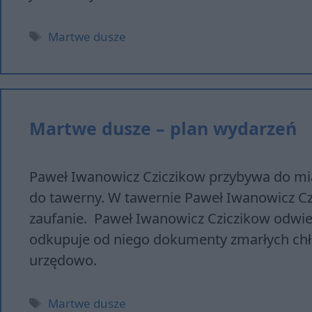
Tagi
Martwe dusze
Martwe dusze – plan wydarzeń
Paweł Iwanowicz Cziczikow przybywa do mias
do tawerny. W tawernie Paweł Iwanowicz Cz
zaufanie. Paweł Iwanowicz Cziczikow odwi
odkupuje od niego dokumenty zmarłych chło
urzędowo.
Tagi
Martwe dusze