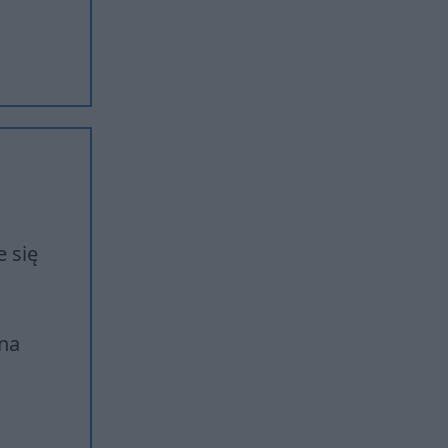
 się
ona