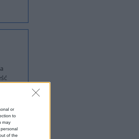
za
eść
sonal or
ection to
ou may
 personal
out of the