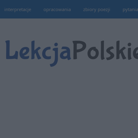
interpretacje
opracowania
zbiory poezji
pytani