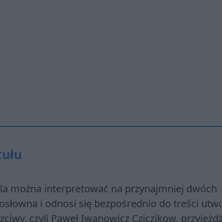
tułu
ola można interpretować na przynajmniej dwóch
dosłowna i odnosi się bezpośrednio do treści utw
czciwy, czyli Paweł Iwanowicz Cziczikow, przyjeżd