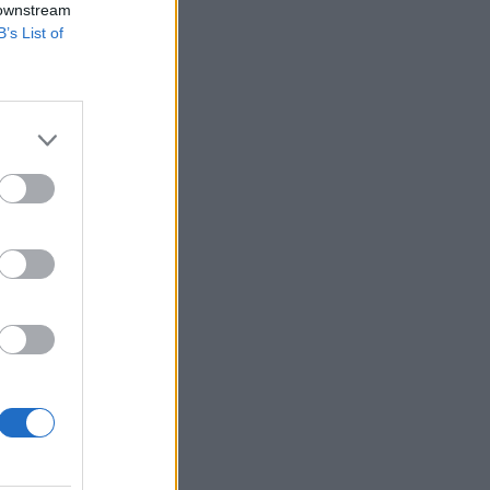
 downstream
B’s List of
ika,
że w
lnym,
a byle