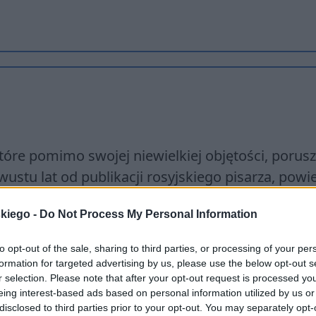
tóre pomimo swojej niewielkiej objętości, porus
stu lat od publikacji rosyjskiego pisarza, powi
skiego -
Do Not Process My Personal Information
to opt-out of the sale, sharing to third parties, or processing of your per
formation for targeted advertising by us, please use the below opt-out s
r selection. Please note that after your opt-out request is processed y
eing interest-based ads based on personal information utilized by us or
disclosed to third parties prior to your opt-out. You may separately opt-