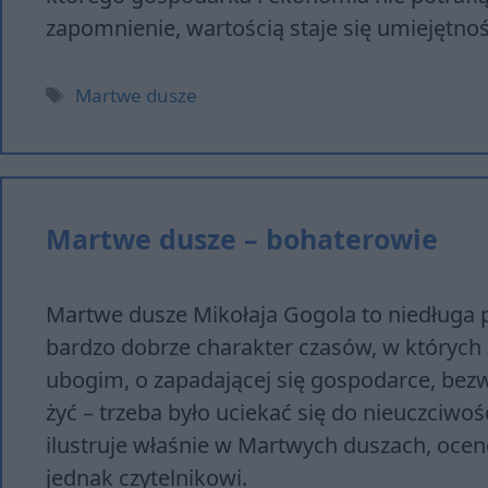
zapomnienie, wartością staje się umiejętnoś
Tagi
Martwe dusze
Martwe dusze – bohaterowie
Martwe dusze Mikołaja Gogola to niedługa p
bardzo dobrze charakter czasów, w których 
ubogim, o zapadającej się gospodarce, bezw
żyć – trzeba było uciekać się do nieuczciw
ilustruje właśnie w Martwych duszach, oce
jednak czytelnikowi.