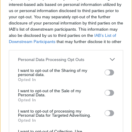
oczach władz miasta NN.
interest-based ads based on personal information utilized by
us or personal information disclosed to third parties prior to
your opt-out. You may separately opt-out of the further
Sobakiewicz
disclosure of your personal information by third parties on the
IAB’s list of downstream participants. This information may
Jeden z właścicieli ziemskich. Człowiek
also be disclosed by us to third parties on the
IAB’s List of
chciwy, który dostrzegając szansę
Downstream Participants
that may further disclose it to other
third parties.
zarobku, targuje się z Cziczikowem o
cenę za dokumenty dotyczące martwych
Personal Data Processing Opt Outs
chłopów tak, jakby chodziło o sprzedaż
I want to opt-out of the Sharing of my
personal data.
wciąż żyjących i zdatnych do pracy ludzi.
Opted In
Posyła również Cziczikowa do kolejnego
I want to opt-out of the Sale of my
ziemianina – Puszkina. Ostatecznie
Personal Data.
Opted In
uważa, że dobił bardzo dobry interes.
I want to opt-out of processing my
Personal Data for Targeted Advertising.
Puszkin
Opted In
Człowiek, który cieszy się w mieście
I want to opt-out of Collection, Use,