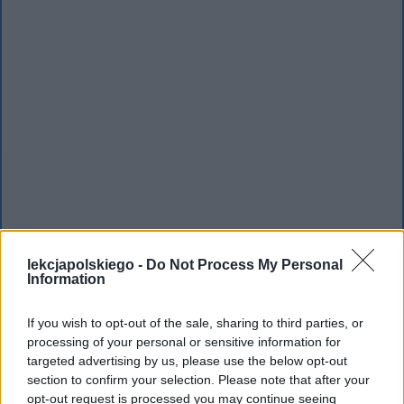
lekcjapolskiego -
Do Not Process My Personal
Information
Nozdriow
If you wish to opt-out of the sale, sharing to third parties, or
Mężczyzna posiadający kryminalną
processing of your personal or sensitive information for
targeted advertising by us, please use the below opt-out
przeszłość, który wyczuwa oszustwo
section to confirm your selection. Please note that after your
Cziczikowa i próbuje go zdemaskować w
opt-out request is processed you may continue seeing