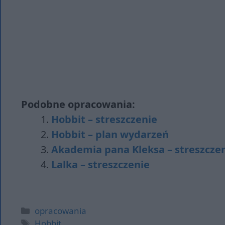
Podobne opracowania:
Hobbit – streszczenie
Hobbit – plan wydarzeń
Akademia pana Kleksa – streszcze
Lalka – streszczenie
Kategorie
opracowania
Tagi
Hobbit