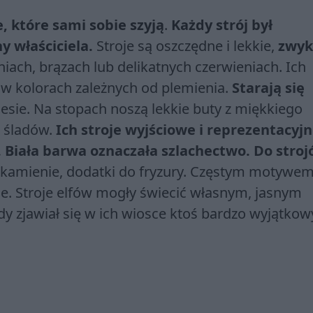
, które sami sobie szyją
.
Każdy strój był
y właściciela.
Stroje są oszczędne i lekkie,
zwyk
niach, brązach lub delikatnych czerwieniach. Ich
 w kolorach zależnych od plemienia.
Starają się
esie. Na stopach noszą lekkie buty z miękkiego
h śladów.
Ich stroje wyjściowe i reprezentacyj
. Biała barwa oznaczała szlachectwo. Do stro
, kamienie, dodatki do fryzury. Częstym motywe
ie. Stroje elfów mogły świecić własnym, jasnym
gdy zjawiał się w ich wiosce ktoś bardzo wyjątkow