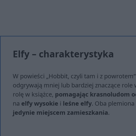
Elfy – charakterystyka
W powieści „Hobbit, czyli tam i z powrotem” J
odgrywają mniej lub bardziej znaczące role 
rolę w książce,
pomagając krasnoludom od
na
elfy wysokie
i
leśne elfy
. Oba plemiona
jedynie miejscem zamieszkania
.