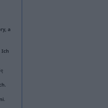
ry, a
 Ich
ię
ch.
ni
.