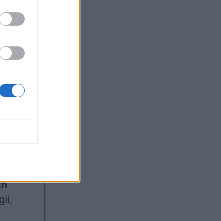
iedzę
m
ło w
są też
oga.
i
ch z
o
ch
ii,