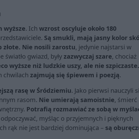
a
ch wyższe
. Ich
wzrost oscyluje około 180
 przedstawiciele.
Są smukli, mają jasny kolor skó
 złote. Nie nosili zarostu
, jedynie najstarsi w
ące światło gwiazd, były
zazwyczaj szare
, chociaż
co wyższe niż ludzkie uszy, ale nie szpiczaste.
ch chwilach
zajmują się śpiewem i poezją
.
ejszą rasę w Śródziemiu
. Jako pierwsi nauczyli s
 innym rasom.
Nie umierają samoistnie
, śmierć
wnętrzny.
Potrafią rozmawiać ze sobą w myśla
i odpoczywać, myśląc o przyjemnych i pięknych
 ich rąk nie jest bardziej dominująca –
są oburęcz