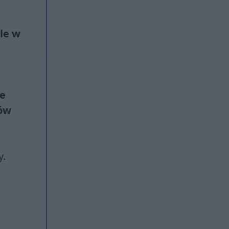
le w
ne
jów
m
y.