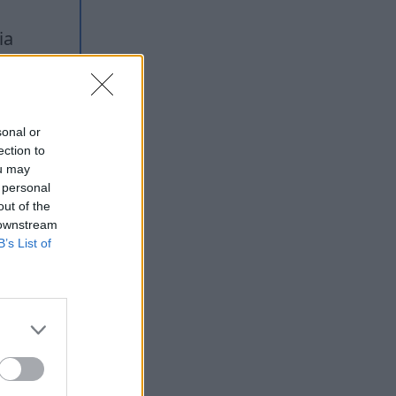
ia
rugim
ymi
sonal or
ection to
ou may
 personal
out of the
 downstream
B’s List of