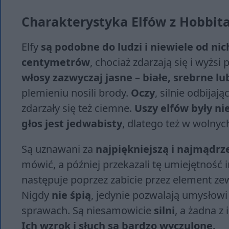
Charakterystyka Elfów z Hobbit
Elfy
są podobne do ludzi i niewiele od ni
centymetrów
, chociaż zdarzają się i wyżsi
włosy zazwyczaj jasne – białe, srebrne lub
plemieniu nosili brody.
Oczy
, silnie odbijaj
zdarzały się też ciemne.
Uszy elfów były nie
głos jest jedwabisty
, dlatego też w wolny
Są uznawani za
najpiękniejszą i najmądrz
mówić, a później przekazali tę umiejętność
następuje poprzez zabicie przez element ze
Nigdy
nie śpią
, jedynie pozwalają umysłow
sprawach. Są niesamowicie
silni
, a żadna z
Ich wzrok i słuch są bardzo wyczulone.