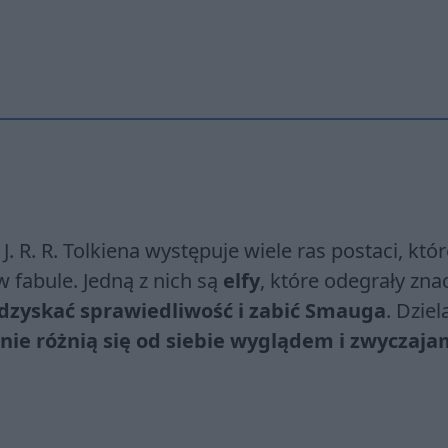
. R. R. Tolkiena występuje wiele ras postaci, któ
w fabule. Jedną z nich są
elfy
, które odegrały zna
zyskać sprawiedliwość i zabić Smauga
. Dziel
nie różnią się od siebie wyglądem i zwyczajam