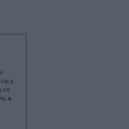
re
czącą
ą się
i, a