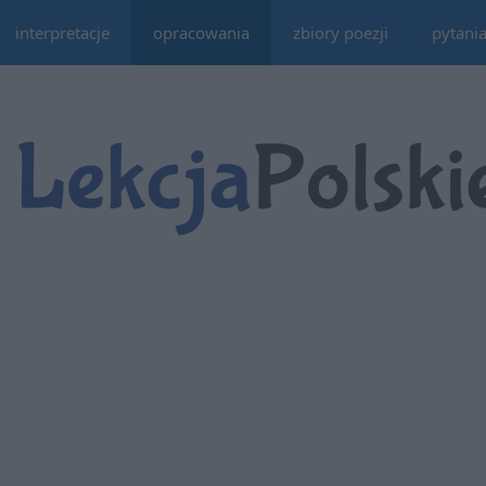
interpretacje
opracowania
zbiory poezji
pytani