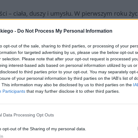
ęści – ciała, duszy i umysłu. W pierwszym roku życ
wieku około 50 lat. Są bardzo wierni swoim d
ństwo.
Wśród elfów nie zdarzają się przypadki
skiego -
Do Not Process My Personal Information
ałżonka. Są wielodzietni, ale pomiędzy kolejn
to opt-out of the sale, sharing to third parties, or processing of your per
formation for targeted advertising by us, please use the below opt-out s
r selection. Please note that after your opt-out request is processed y
eing interest-based ads based on personal information utilized by us or
disclosed to third parties prior to your opt-out. You may separately opt-
losure of your personal information by third parties on the IAB’s list of
. This information may also be disclosed by us to third parties on the
IA
Participants
that may further disclose it to other third parties.
l Data Processing Opt Outs
o opt-out of the Sharing of my personal data.
In