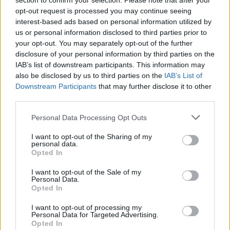
section to confirm your selection. Please note that after your
Hobbit kradnie mały, złoty puchar,
opt-out request is processed you may continue seeing
czym budzi smoka.
interest-based ads based on personal information utilized by
us or personal information disclosed to third parties prior to
Smaug leci spalić Esgaroth.
your opt-out. You may separately opt-out of the further
Bilbo wraca do komnaty, skąd
disclosure of your personal information by third parties on the
IAB’s list of downstream participants. This information may
wykrada Arcyklejnot i chowa go w
also be disclosed by us to third parties on the
IAB’s List of
tajemnicy do kieszeni.
Downstream Participants
that may further disclose it to other
Krasnoludy i hobbit chowają się w
third parties.
bezpiecznej kryjówce.
Personal Data Processing Opt Outs
Bard zabija Smauga.
I want to opt-out of the Sharing of my
Rozemocjonowani mieszkańcy
personal data.
Opted In
Miasta na Jeziorze idą do Samotnej
I want to opt-out of the Sale of my
Góry, by wziąć skarb smoka.
Personal Data.
Opted In
Krasnoludy bronią komnaty,
uważając, że skarb należy w całości
I want to opt-out of processing my
Personal Data for Targeted Advertising.
do nich.
Opted In