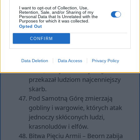
Thorin szuka Arcyklejnotu, jednak
I want to opt-out of Collection, Use,
nie może go znaleźć.
Retention, Sale, and/or Sharing of my
Personal Data that Is Unrelated with the
Purposes for which it was collected.
W nocy Bilbo spotyka się z Bardem
Opted Out
i królem elfów, oddając im
CONFIRM
Arcyklejnot.
Spotkanie Bagginsa z Gandalfem.
Thorin rzuca się z pięściami na
Data Deletion
Data Access
Privacy Policy
Bilbo, kiedy dowiaduje się, że ten
przekazał ludziom najcenniejszy
skarb.
Pod Samotną Górę zmierzają
gobliny i wargowie, których atak
jednoczy skłóconych ludzi,
krasnoludów i elfów.
Bitwa Pięciu Armii – Beorn zabija