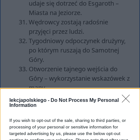
udaje się dotrzeć do Esgaroth –
Miasta na Jeziorze.
Wędrowcy zostają radośnie
przyjęci przez ludzi.
Tygodniowy odpoczynek drużyny,
po którym ruszają do Samotnej
Góry.
Otworzenie tajnego wejścia do
Góry – wykorzystanie wskazówek z
mapy.
Bilbo spotyka Smauga w komnacie
lekcjapolskiego -
Do Not Process My Personal
pełnej skarbów.
Information
Baggins odkrywa nieosłonięte
If you wish to opt-out of the sale, sharing to third parties, or
łuską miejsce pod lewą piersią
processing of your personal or sensitive information for
smoka.
targeted advertising by us, please use the below opt-out