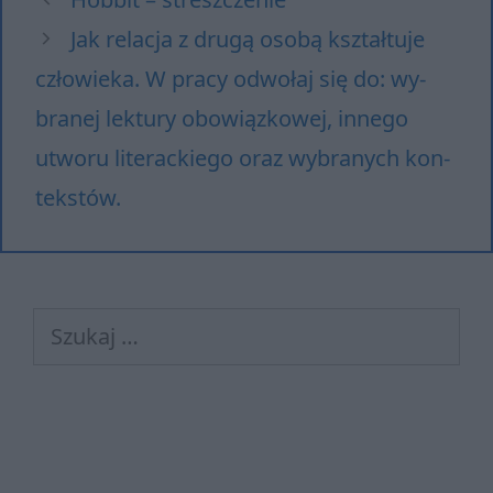
Jak relacja z drugą osobą kształtuje
człowieka. W pra­cy od­wo­łaj się do: wy­
bra­nej lek­tu­ry obo­wiąz­ko­wej, in­ne­go
utwo­ru li­te­rac­kie­go oraz wy­bra­nych kon­
tek­stów.
Szukaj: