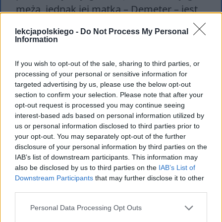
męża, jednak jej matka – Demeter – jest
zrozpaczona. Demeter znika po tym, jak
lekcjapolskiego -
Do Not Process My Personal
Hymen (bóg małżeństwa) zabiera Korę
Information
pod ziemię.
If you wish to opt-out of the sale, sharing to third parties, or
processing of your personal or sensitive information for
Wysocki przysyła dwóch podchorążych,
targeted advertising by us, please use the below opt-out
których zadaniem jest porwanie
section to confirm your selection. Please note that after your
opt-out request is processed you may continue seeing
wielkiego księcia. Powstańcy ruszają na
interest-based ads based on personal information utilized by
Belweder. Demeter wzywa Hekate
us or personal information disclosed to third parties prior to
(boginię czarów i rozdroży), by ta
your opt-out. You may separately opt-out of the further
disclosure of your personal information by third parties on the
odnalazła Korę. Hekate przywołuje
IAB’s list of downstream participants. This information may
Eumenidy, które są uosobieniem
also be disclosed by us to third parties on the
IAB’s List of
Downstream Participants
that may further disclose it to other
wyrzutów sumienia i zemsty. Mają one
third parties.
pomścić krzywdy i pokazać gniew bogów.
Personal Data Processing Opt Outs