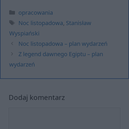
Kategorie
opracowania
Tagi
Noc listopadowa
,
Stanisław
Wyspiański
Noc listopadowa – plan wydarzeń
Z legend dawnego Egiptu – plan
wydarzeń
Dodaj komentarz
Komentarz