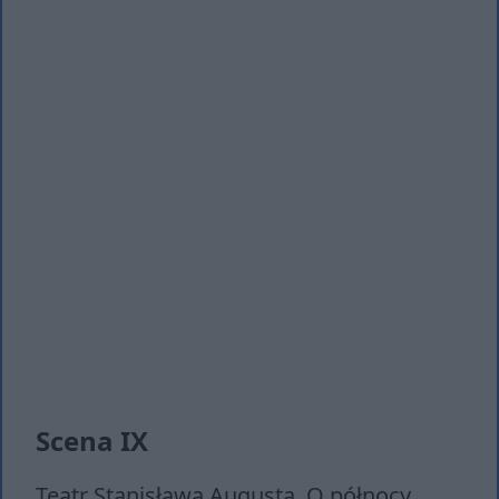
Scena IX
Teatr Stanisława Augusta. O północy