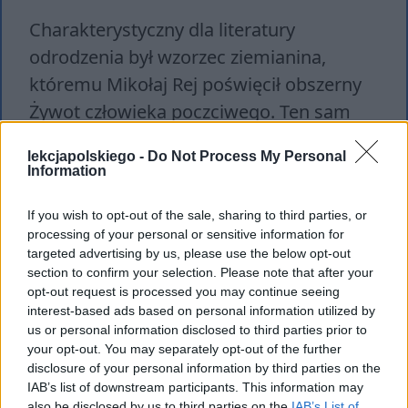
Charakterystyczny dla literatury
odrodzenia był wzorzec ziemianina,
któremu Mikołaj Rej poświęcił obszerny
Żywot człowieka poczciwego. Ten sam
ideał postuluje Jan Kochanowski w Pieśni
lekcjapolskiego -
Do Not Process My Personal
II z Ksiąg pierwszych, tytułowaną od
Information
początkowych słów Serce roście patrząc
If you wish to opt-out of the sale, sharing to third parties, or
na te czasy. Wyraża przy tym typowy
processing of your personal or sensitive information for
renesansowy optymizm.
targeted advertising by us, please use the below opt-out
section to confirm your selection. Please note that after your
opt-out request is processed you may continue seeing
Tagi
Jan Kochanowski
,
Pieśni
interest-based ads based on personal information utilized by
us or personal information disclosed to third parties prior to
Kochanowskiego
your opt-out. You may separately opt-out of the further
disclosure of your personal information by third parties on the
IAB’s list of downstream participants. This information may
also be disclosed by us to third parties on the
IAB’s List of