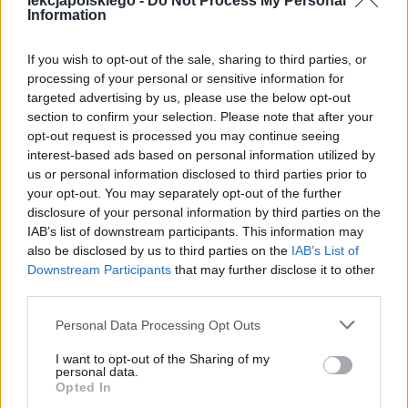
lekcjapolskiego -
Do Not Process My Personal
Można uznać, że twórca wykazał się
Information
niezwykłą intuicją i przewidział, że w
If you wish to opt-out of the sale, sharing to third parties, or
niedługim czasie ojczyznę będą czekały
processing of your personal or sensitive information for
ciężkie walki.
targeted advertising by us, please use the below opt-out
section to confirm your selection. Please note that after your
opt-out request is processed you may continue seeing
interest-based ads based on personal information utilized by
Tagi
Władysław Broniewski
us or personal information disclosed to third parties prior to
your opt-out. You may separately opt-out of the further
disclosure of your personal information by third parties on the
IAB’s list of downstream participants. This information may
also be disclosed by us to third parties on the
IAB’s List of
Cechy twórczości Władysława
Downstream Participants
that may further disclose it to other
Broniewskiego
third parties.
Personal Data Processing Opt Outs
Twórczość Broniewskiego jest ściśle
I want to opt-out of the Sharing of my
personal data.
związana z jego życiem oraz
Opted In
światopoglądem. Swój oddźwięk znajduje