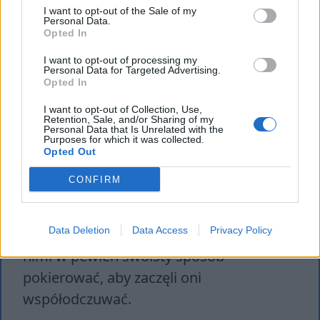
I want to opt-out of the Sale of my
w niej burzliwa historia narodu polskiego.
Personal Data.
Opted In
Wiersze przesycone są topiką
rewolucyjną i patriotyczną, ponadto
I want to opt-out of processing my
Personal Data for Targeted Advertising.
niezwykle mocno oddziałują na emocje
Opted In
czytelnika. Jak zauważa Tadeusz Bujnicki,
I want to opt-out of Collection, Use,
Retention, Sale, and/or Sharing of my
badacz twórczości Broniewskiego, poeta
Personal Data that Is Unrelated with the
Purposes for which it was collected.
nie chciał pisać „kroniki faktów”,
Opted Out
opisywać rzeczywistości. Jego celem było
CONFIRM
oddziaływanie na emocje odbiorcy i
wywołanie pewnych postaw. Odwoływał
Data Deletion
Data Access
Privacy Policy
się on do uczuć czytelników po to, aby
nimi w pewien swoisty sposób
pokierować, aby zaczęli oni
współodczuwać.