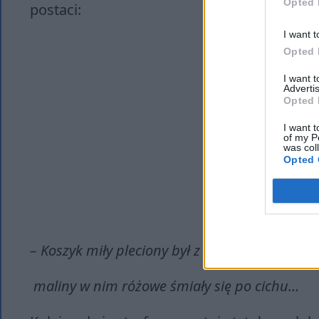
Opted 
postaci:
I want t
Opted 
I want 
Advertis
Opted 
I want t
of my P
was col
Opted 
– Koszyk miły pleciony był z cienkiej wikliny,
maliny w nim różowe śmiały się po cichu…