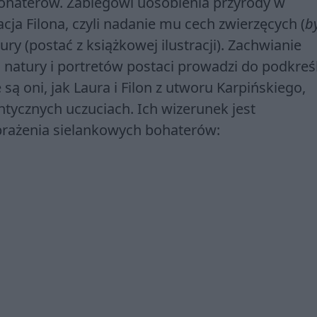
bohaterów. Zabiegowi uosobienia przyrody w
ja Filona, czyli nadanie mu cech zwierzęcych (
by
ry (postać z książkowej ilustracji). Zachwianie
natury i portretów postaci prowadzi do podkreś
są oni, jak Laura i Filon z utworu Karpińskiego,
ntycznych uczuciach. Ich wizerunek jest
brażenia sielankowych bohaterów: