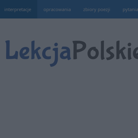
interpretacje
opracowania
zbiory poezji
pytani