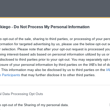
ą się uzupełniać treści zawarte w utworze
wskiej-Jasnorzewskiej stanowi uszczegółowieni
skiego -
Do Not Process My Personal Information
ż nie ujawniający się podmiot liryczny buduje swo
to opt-out of the sale, sharing to third parties, or processing of your per
formation for targeted advertising by us, please use the below opt-out s
r selection. Please note that after your opt-out request is processed y
ody. Upersonifikowany motyw natury służy
eing interest-based ads based on personal information utilized by us or
disclosed to third parties prior to your opt-out. You may separately opt-
i lirycznej wiersza i zarazem nadaje naturalnym
losure of your personal information by third parties on the IAB’s list of
 pełnoprawnych bohaterów. Jawor, wokół któreg
. This information may also be disclosed by us to third parties on the
IA
Participants
that may further disclose it to other third parties.
 się
szumiący, ponury i siny
, choć
miał dużo, dużo li
razu, przekonuje o jego stagnacji, zamarciu. Służ
j konwencji literackiej. Wydawałoby się, że nagła
l Data Processing Opt Outs
tym tle malin – odmieni nastrój utworu, ale to
one maliny naigrywają się półgłosem z obserwow
o opt-out of the Sharing of my personal data.