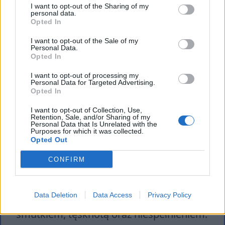
szczęście, które odnajduje w każdej
I want to opt-out of the Sharing of my
personal data.
sytuacji.
Opted In
I want to opt-out of the Sale of my
Sonet 61
ma po części charakter
Personal Data.
Opted In
autotematyczny, pojawia się w nim
I want to opt-out of processing my
wzmianka dotycząca roli poezji
. Jest to
Personal Data for Targeted Advertising.
najlepszy sposób na wyrażenie
Opted In
gwałtownych emocji, uzewnętrznienie
I want to opt-out of Collection, Use,
Retention, Sale, and/or Sharing of my
swoich odczuć i stanów wewnętrznych.
Personal Data that Is Unrelated with the
Purposes for which it was collected.
Podmiot liryczny dzięki twórczości może
Opted Out
opiewać swoją ukochaną, wychwalać jej
CONFIRM
porażające piękno zewnętrzne oraz
czyste, uczciwe i empatyczne serce,
Data Deletion
Data Access
Privacy Policy
pozwala mu także radzić sobie ze
smutkiem, tęsknotą oraz niespełnieniem.