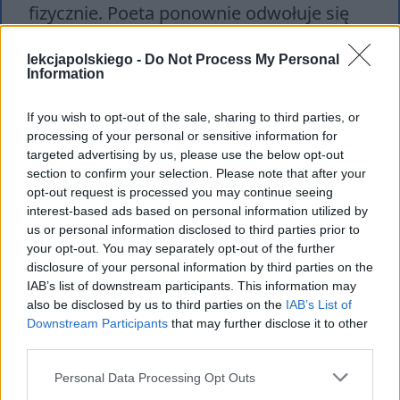
fizycznie. Poeta ponownie odwołuje się
do oczu bohaterki, którym w całym cyklu
lekcjapolskiego -
Do Not Process My Personal
sonetów poświęcono wiele miejsca, jest
Information
to swego rodzaju wędrujący motyw,
spajający całość. Mowa jest także o
If you wish to opt-out of the sale, sharing to third parties, or
processing of your personal or sensitive information for
trosce, opisanej jako stan słodki,
targeted advertising by us, please use the below opt-out
pożądany –
dla człowieka zakochanego
section to confirm your selection. Please note that after your
opt-out request is processed you may continue seeing
nawet rozterki czy cierpienie są
interest-based ads based on personal information utilized by
cudowne
, ponieważ dotyczą ukochanej
us or personal information disclosed to third parties prior to
your opt-out. You may separately opt-out of the further
osoby, zbliżają go do niej. Podkreśla to,
disclosure of your personal information by third parties on the
jak silne uczucie dotknęło podmiotu
IAB’s list of downstream participants. This information may
lirycznego, targanego zmiennymi
also be disclosed by us to third parties on the
IAB’s List of
Downstream Participants
that may further disclose it to other
emocjami oraz namiętnością. Jest on
third parties.
zupełnie oddany miłości, owładnęła go
Personal Data Processing Opt Outs
ona całkowicie, sprowadziła na niego