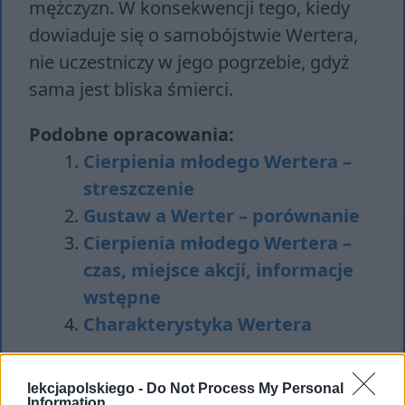
mężczyzn. W konsekwencji tego, kiedy
dowiaduje się o samobójstwie Wertera,
nie uczestniczy w jego pogrzebie, gdyż
sama jest bliska śmierci.
Podobne opracowania:
Cierpienia młodego Wertera –
streszczenie
Gustaw a Werter – porównanie
Cierpienia młodego Wertera –
czas, miejsce akcji, informacje
wstępne
Charakterystyka Wertera
lekcjapolskiego -
Do Not Process My Personal
Information