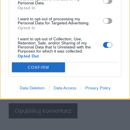
Personal Data.
Opted In
I want to opt-out of processing my
Nazwa
Personal Data for Targeted Advertising.
Opted In
E-
I want to opt-out of Collection, Use,
Retention, Sale, and/or Sharing of my
mail
Personal Data that Is Unrelated with the
Purposes for which it was collected.
Witryna
Opted Out
internetowa
CONFIRM
Zapamiętaj moje dane w tej
przeglądarce podczas pisania kolejnych
Data Deletion
Data Access
Privacy Policy
komentarzy.