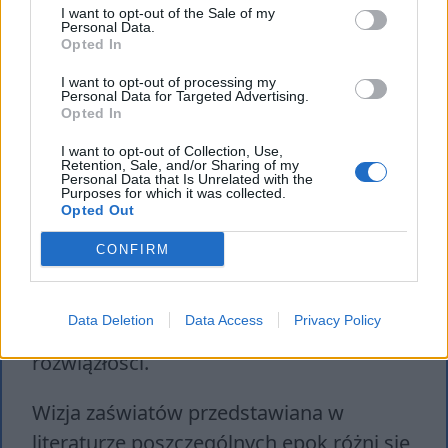
skazane na wieczne katusze, które nawet
I want to opt-out of the Sale of my
dzisiaj zaskakują swoją brutalnością.
Personal Data.
Opted In
Wyrywanie języków, kąpiele we wrzącej
I want to opt-out of processing my
krwi czy wieczny pościg demonów to
Personal Data for Targeted Advertising.
Opted In
tylko niektóre z kar za ziemskie
nieposłuszeństwo wobec przykazań
I want to opt-out of Collection, Use,
Retention, Sale, and/or Sharing of my
boskich. Wizje Dantego miały w
Personal Data that Is Unrelated with the
Purposes for which it was collected.
jednoznaczny sposób zachęcić
Opted Out
czytelników do życia w sposób pokorny,
CONFIRM
sprawiedliwy i szlachetny, a także
zniechęcić do podążania drogą występku,
Data Deletion
Data Access
Privacy Policy
oszustwa, niegodziwości czy
rozwiązłości.
Wizja zaświatów przedstawiana w
literaturze poszczególnych epok różni się