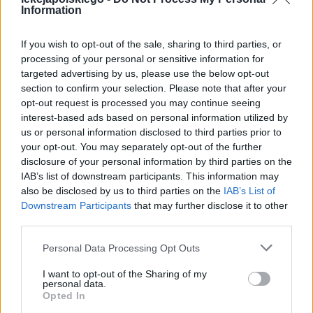
Information
If you wish to opt-out of the sale, sharing to third parties, or
processing of your personal or sensitive information for
Niebo stanowiła krainę rajską, w której
targeted advertising by us, please use the below opt-out
nagrodą za szlachetne życie było trwanie
section to confirm your selection. Please note that after your
w zespoleniu z Bogiem oraz poczuciu
opt-out request is processed you may continue seeing
interest-based ads based on personal information utilized by
jego wszechogarniającej miłości.
us or personal information disclosed to third parties prior to
Czyściec był miejscem smutnym, w
your opt-out. You may separately opt-out of the further
disclosure of your personal information by third parties on the
którym dusze oczyszczały się z ziemskich
IAB’s list of downstream participants. This information may
grzechów, by wejść do nieba,gdy będą
also be disclosed by us to third parties on the
IAB’s List of
Downstream Participants
that may further disclose it to other
godne stanąć przed majestatem boskim.
third parties.
Największą trwogę wzbudzało piekło.
Personal Data Processing Opt Outs
Dante opisał je jako miejsce absolutnie
pozbawione nadziei, a także rozpaczliwie
I want to opt-out of the Sharing of my
personal data.
brutalne.Dusze potępieńców były tam
Opted In