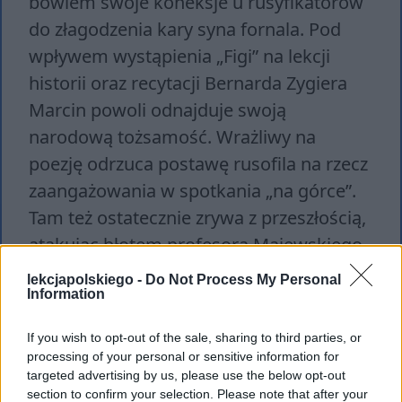
bowiem swoje koneksje u rusyfikatorów
do złagodzenia kary syna fornala. Pod
wpływem wystąpienia „Figi” na lekcji
historii oraz recytacji Bernarda Zygiera
Marcin powoli odnajduje swoją
narodową tożsamość. Wrażliwy na
poezję odrzuca postawę rusofila na rzecz
zaangażowania w spotkania „na górce”.
Tam też ostatecznie zrywa z przeszłością,
atakując błotem profesora Majewskiego
– przykład karierowicza i zdrajcy narodu.
lekcjapolskiego -
Do Not Process My Personal
Koniec powieści zastaje go jako
Information
ukształtowanego patriotycznie, młodego
If you wish to opt-out of the sale, sharing to third parties, or
człowieka o otwartych horyzontach i
processing of your personal or sensitive information for
wielkiej wrażliwości, którą wyraża płacz
targeted advertising by us, please use the below opt-out
section to confirm your selection. Please note that after your