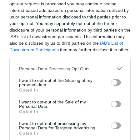
po nieszczęśliwej miłości do „Biruty”.
opt-out request is processed you may continue seeing
interest-based ads based on personal information utilized by
Marcin Borowicz początkowo nie budzi
us or personal information disclosed to third parties prior to
your opt-out. You may separately opt-out of the further
sympatii, wydaje się bowiem
disclosure of your personal information by third parties on the
koniunkturalistą o niezwykle słabej woli.
IAB’s list of downstream participants. This information may
also be disclosed by us to third parties on the
IAB’s List of
Taka konstrukcja postaci oddaje jednak
Downstream Participants
that may further disclose it to other
dramatyczne losy młodych ludzi,
third parties.
poddawanych represyjnemu
procesowi
Personal Data Processing Opt Outs
rusyfikacji
w XIX wieku. Borowicz, nie
I want to opt-out of the Sharing of my
mając skąd czerpać patriotycznych
personal data.
Opted In
wzorców (jego ojciec miał o powstaniu
złe zdanie ze względu na wieloletnie
I want to opt-out of the Sale of my
Personal Data.
więzienie i konfiskatę majątku w jego
Opted In
następstwie) nie miał na czym opierać
I want to opt-out of processing my
swojego sprzeciwu wobec zaborcy.
Personal Data for Targeted Advertising.
Opted In
Podstępna forma rusyfikacji, jaką było