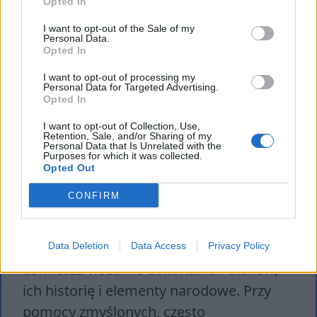
Opted In
za wytwornego. Ubiera się jednak bez
I want to opt-out of the Sale of my
gustu, co psuje ten wizerunek. Całkowicie
Personal Data.
wyparł się polskich korzeni dla lepszych
Opted In
możliwości kariery. Całkowicie oddany
I want to opt-out of processing my
Personal Data for Targeted Advertising.
władzom gimnazjum, jest donosicielem
Opted In
sprawnie obserwującym życie uczniów
I want to opt-out of Collection, Use,
gimnazjum w Klerykowie. Postać
Retention, Sale, and/or Sharing of my
Personal Data that Is Unrelated with the
Purposes for which it was collected.
wyraźnie negatywna.
Opted Out
Prof. Kostriulew
CONFIRM
Nauczyciel historii, otwarty rusyfikator i
przeciwnik polskości. Na swoich lekcjach
Data Deletion
Data Access
Privacy Policy
ośmiesza wszelkie dokonania Polaków,
ich historię i elementy narodowe. Przy
pomocy zmyślonych, często