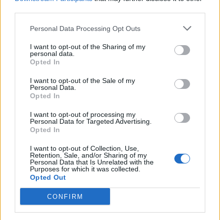
third parties.
jako coś niesamowitego. Takie
docenienie chwili również należy do cech
Personal Data Processing Opt Outs
impresjonizmu.
I want to opt-out of the Sharing of my
personal data.
Opted In
Poetka w niestandardowy sposób stosuje
impresję w utworze. Zwykle w dziełach
I want to opt-out of the Sale of my
Personal Data.
plastycznych, takich jak obrazy Moneta
Opted In
(„Nenufary”, „Impresja, wschód słońca”,
I want to opt-out of processing my
Personal Data for Targeted Advertising.
„Sroka”) światło rozmywa się na
Opted In
drzewach, wodzie, przedstawiona więc
I want to opt-out of Collection, Use,
zostaje przyroda. Podobnie w literaturze
Retention, Sale, and/or Sharing of my
Personal Data that Is Unrelated with the
(„Krzak dzikiej róży w ciemnych
Purposes for which it was collected.
Opted Out
smreczynach” Jan Kasprowicz), obrazy
CONFIRM
poetyckie dotyczą natury. Noblistka
przedstawia to jednak w