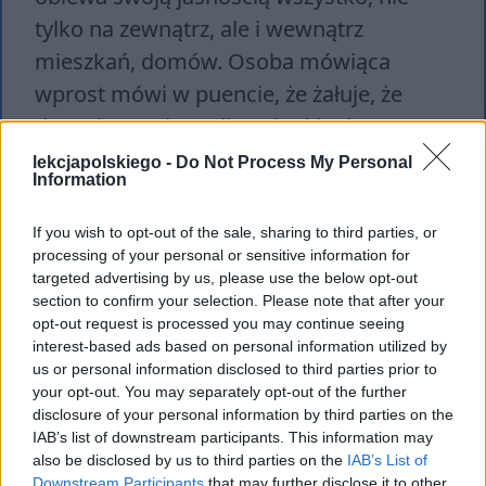
tylko na zewnątrz, ale i wewnątrz
mieszkań, domów. Osoba mówiąca
wprost mówi w puencie, że żałuje, że
docenia to tak rzadko (choć i tak
wrażliwość na taki poranek jest czymś
lekcjapolskiego -
Do Not Process My Personal
Information
nietypowym, nowatorskim). Zwykle
wstaje już, gdy całe to piękno się kończy,
If you wish to opt-out of the sale, sharing to third parties, or
a słońce jest już wysoko. Określa to
processing of your personal or sensitive information for
targeted advertising by us, please use the below opt-out
„ustanowieniem dnia”, jakby słońce
section to confirm your selection. Please note that after your
musiało zadbać, wywalczyć swoją
opt-out request is processed you may continue seeing
interest-based ads based on personal information utilized by
pozycję. Utwór w pewien sposób
us or personal information disclosed to third parties prior to
polemizuje z wartościami nauki, a opiera
your opt-out. You may separately opt-out of the further
się na osobistym doświadczeniu
disclosure of your personal information by third parties on the
IAB’s list of downstream participants. This information may
człowieka, który obserwując i
also be disclosed by us to third parties on the
IAB’s List of
doświadczając poranka, może oceniać go
Downstream Participants
that may further disclose it to other