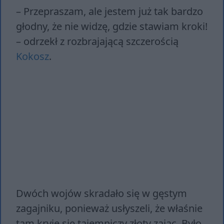
– Przepraszam, ale jestem już tak bardzo
głodny, że nie widzę, gdzie stawiam kroki!
– odrzekł z rozbrajającą szczerością
Kokosz
.
Dwóch wojów skradało się w gęstym
zagajniku, ponieważ usłyszeli, że właśnie
tam kryje się tajemniczy złoty zając. Było