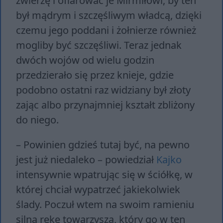
zwierzę i ofiarować je Mirmiłowi, by ten
był mądrym i szczęśliwym władcą, dzięki
czemu jego poddani i żołnierze również
mogliby być szczęśliwi. Teraz jednak
dwóch wojów od wielu godzin
przedzierało się przez knieje, gdzie
podobno ostatni raz widziany był złoty
zając albo przynajmniej kształt zbliżony
do niego.
– Powinien gdzieś tutaj być, na pewno
jest już niedaleko – powiedział
Kajko
intensywnie wpatrując się w ściółkę, w
której chciał wypatrzeć jakiekolwiek
ślady. Poczuł wtem na swoim ramieniu
silną rękę towarzysza, który go w ten