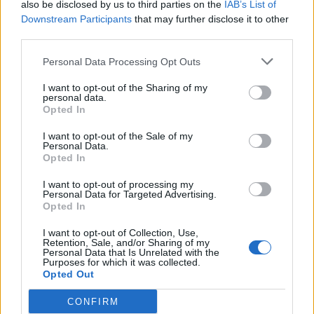
also be disclosed by us to third parties on the
IAB’s List of
– Może królik też by się nadał? – zapytał
Downstream Participants
that may further disclose it to other
Kokosz szeptem drżącym od nadziei.
third parties.
Personal Data Processing Opt Outs
– Słyszałeś legendę? Słyszałeś –
I want to opt-out of the Sharing of my
zdenerwował się nieco Kajko. – Zając to
personal data.
Opted In
zając. Gdyby tu była złota krowa, to też
byś pytał, czy się nada?
I want to opt-out of the Sale of my
Personal Data.
Opted In
– No niby nie, ale krowa to przecież…
I want to opt-out of processing my
Personal Data for Targeted Advertising.
Opted In
– To nie zadawaj głupich pytań. Chodź,
I want to opt-out of Collection, Use,
wracajmy do domu!
Retention, Sale, and/or Sharing of my
Personal Data that Is Unrelated with the
Purposes for which it was collected.
Kokosza długo nie trzeba było namawiać,
Opted Out
ponieważ w tym momencie powrót do
CONFIRM