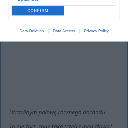
CONFIRM
Data Deletion
Data Access
Privacy Policy
Utraciłbym połowę rocznego dochodu.
To nie żart, żonę taką trzeba menażować.