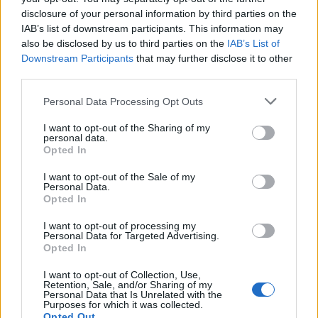
disclosure of your personal information by third parties on the
IAB’s list of downstream participants. This information may
also be disclosed by us to third parties on the
IAB’s List of
Downstream Participants
that may further disclose it to other
third parties.
*chciwy, łasy na pieniądze: poślubił żonę
tylko dla jej majątku, odrzucił starania
Personal Data Processing Opt Outs
Szarmanckiego o rękę córki, gdy ten
I want to opt-out of the Sharing of my
personal data.
upomniał się o posag,
Opted In
* fałszywy:
I want to opt-out of the Sale of my
Personal Data.
Opted In
Tam do kata! Gdyby iść chciała do
I want to opt-out of processing my
rozwodu,
Personal Data for Targeted Advertising.
Opted In
I want to opt-out of Collection, Use,
Retention, Sale, and/or Sharing of my
Personal Data that Is Unrelated with the
Purposes for which it was collected.
Opted Out