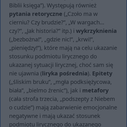
Biblii księga”). Występują również
pytania retoryczne
(„Czoło ma w
cierniu? Czy brudzie?”, „W wargach…
czy?”, „Jak historia?” itp.) i
wykrzyknienia
(„bezbożna!”, „gdzie nic!”, „krwi!”,
„pieniędzy!”), które mają na celu ukazanie
stosunku podmiotu lirycznego do
ukazanej sytuacji lirycznej, choć sam się
nie ujawnia (
liryka
pośrednia
).
Epitety
(„śliskim bruku”, „mgła podksiężycowa,
biała”, „bielmo źrenic”), jak i
metafory
(cała strofa trzecia, „podszepty z Niebem
o cudzie”) mają zabarwienie emocjonalne
negatywne i mają ukazać stosunek
podmiotu lirycznego do ukazanego