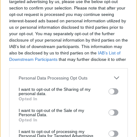
są one strudzone, czy po prostu brudne,
targeted advertising by us, please use the below opt-out
również na sposób metaforyczny.
section to confirm your selection. Please note that after your
opt-out request is processed you may continue seeing
interest-based ads based on personal information utilized by
Metropolia zostaje również
us or personal information disclosed to third parties prior to
przedstawiona jako nędzna i bez
your opt-out. You may separately opt-out of the further
disclosure of your personal information by third parties on the
jakichkolwiek zasad moralnych. Podmiot
IAB’s list of downstream participants. This information may
liryczny przedstawia to w sposób
also be disclosed by us to third parties on the
IAB’s List of
Downstream Participants
that may further disclose it to other
obrazowy —
Biblia została wrzucona do
third parties.
błota
, a nikt nie wydaje się
Personal Data Processing Opt Outs
zainteresowany jej podniesieniem. Mają
za nic wszystkie świętości, choć często i
I want to opt-out of the Sharing of my
personal data.
chętnie błagają o cud. Odrzucają również
Opted In
pojęcie
cnoty
(wzorca postępowania,
I want to opt-out of the Sale of my
wyższego dobra moralnego, do którego
Personal Data.
Opted In
powinno się dążyć), które dla cywilizacji
I want to opt-out of processing my
judeochrześcijańskiej ma wyjątkowe
Personal Data for Targeted Advertising.