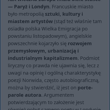
— Paryż i Londyn
. Francuskie miasto
było metropolią
sztuki, kultury i
miastem artystów
(stąd też właśnie tam
osiadła polska Wielka Emigracja po
powstaniu listopadowym), angielskie
powszechnie kojarzyło się
rozwojem
przemysłowym, urbanizacją i
industrialnym kapitalizmem
. Podmiot
liryczny co prawda nie ujawnia się, lecz z
uwagi na opinię i ogólną charakterystykę
poezji Norwida, często autobiograficzną,
można by stwierdzić, iż jest on
porte-
parole autora
. Argumentem
potwierdzającym to założenie jest
również pobyt samego poety w Londynie,