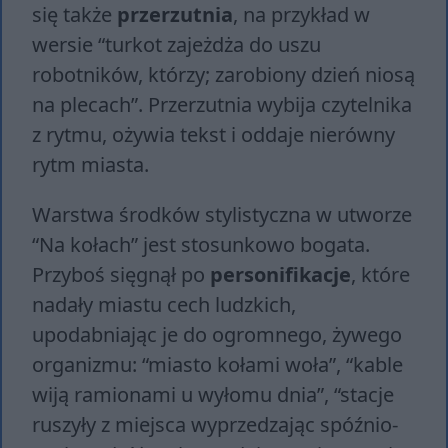
się także
przerzutnia
, na przykład w
wersie “turkot zajeżdża do uszu
robotników, którzy; zarobiony dzień niosą
na plecach”. Przerzutnia wybija czytelnika
z rytmu, ożywia tekst i oddaje nierówny
rytm miasta.
Warstwa środków stylistyczna w utworze
“Na kołach” jest stosunkowo bogata.
Przyboś sięgnął po
personifikacje
, które
nadały miastu cech ludzkich,
upodabniając je do ogromnego, żywego
organizmu: “mia­sto ko­ła­mi woła”, “ka­ble
wiją ra­mio­na­mi u wy­ło­mu dnia”, “sta­cje
ru­szy­ły z miej­sca wy­prze­dza­jąc spóź­nio­