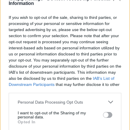
miasto to wyraz
zafascynowania, jakie
Information
żywili wobec miasta, rozwoju i
If you wish to opt-out of the sale, sharing to third parties, or
urbanizacji poeci awangardy
. Świat,
processing of your personal or sensitive information for
który stworzył Przyboś, pełen jest
ruchu,
targeted advertising by us, please use the below opt-out
section to confirm your selection. Please note that after your
dynamiki, zmiany
, a równocześnie
opt-out request is processed you may continue seeing
wciąż codziennie od nowa toczy się ten
interest-based ads based on personal information utilized by
us or personal information disclosed to third parties prior to
sam cykl życia. Nie ma w tym obrazie
your opt-out. You may separately opt-out of the further
miejsca na statyczne sytuacje, na
disclosure of your personal information by third parties on the
refleksje – trzeba pędzić, wszystko
IAB’s list of downstream participants. This information may
also be disclosed by us to third parties on the
IAB’s List of
ucieka,
człowiek musi nadążyć za
Downstream Participants
that may further disclose it to other
miastem
i innymi jego mieszkańcami.
third parties.
Rzeczywistość nie ma zamiaru na niego
Personal Data Processing Opt Outs
czekać. Jest to przedstawienie
I want to opt-out of the Sharing of my
dynamicznego rozwoju cywilizacji i kraju,
personal data.
Opted In
jakiego doświadczyła Polska pomiędzy