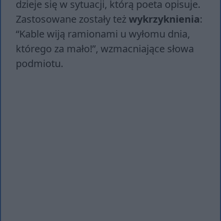
dzieje się w sytuacji, którą poeta opisuje.
Zastosowane zostały też
wykrzyknienia
:
“Ka­ble wiją ra­mio­na­mi u wy­ło­mu dnia,
któ­re­go za mało!”, wzmacniające słowa
podmiotu.