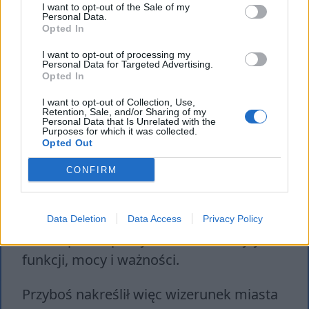
I want to opt-out of the Sale of my
wojnami światowymi – miasta rozrastały
Personal Data.
się tak szybko, jak nigdy wcześniej, co
Opted In
mogło budzić fascynację ówczesnych
I want to opt-out of processing my
Personal Data for Targeted Advertising.
poetów. W tym wszystkim tworzyli oni
Opted In
swoje dzieła i zastanawiali się nad
ich
I want to opt-out of Collection, Use,
rolą we współczesnym im świecie
.
Retention, Sale, and/or Sharing of my
Personal Data that Is Unrelated with the
Purposes for which it was collected.
Czuli, że potrzebna jest zmiana,
Opted Out
pogłębiona refleksja, by ich poezja mogła
CONFIRM
nadążyć za tym, co dzieje się wokół nich,
by była na bieżąco ze zmianami, jakie
nieustannie zachodzą. Wiedzieli, że tylko
Data Deletion
Data Access
Privacy Policy
w ten sposób poezja nie straci swojej
funkcji, mocy i ważności.
Przyboś nakreślił więc wizerunek miasta