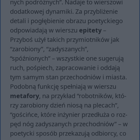
nych po­dróż­nych”. Nadaje to wierszowi
dodatkowej dynamiki. Za przybliżenie
detali i pogłębienie obrazu poetyckiego
odpowiadają w wierszu
epitety
–
Przyboś użył takich przymiotników jak
“zarobiony”, “zadyszanych”,
“spóźnionych” – wszystkie one sugerują
ruch, pośpiech, zapracowanie i oddają
tym samym stan przechodniów i miasta.
Podobną funkcję spełniają w wierszu
metafory
, na przykład “ro­bot­ni­ków, któ­
rzy za­ro­bio­ny dzień nio­są na ple­cach”,
“go­ściń­ce, któ­re in­ży­nier prze­dłu­ża o roz­
pęd nóg za­dy­sza­nych prze­chod­niów” – w
poetycki sposób przekazują odbiorcy, co