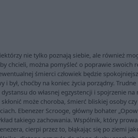
którzy nie tylko poznają siebie, ale również mog
ie by chcieli, można pomyśleć o poprawie swoich re
wentualnej śmierci człowiek będzie spokojniejsz
y i był, choćby na koniec życia porządny. Trudne
ystansu do własnej egzystencji i spojrzenie na 
 skłonić może choroba, śmierć bliskiej osoby czy
ściach. Ebenezer Scrooge, główny bohater „Opow
zykład takiego zachowania. Wspólnik, który prowa
zera, cierpi przez to, błąkając się po ziemi jak