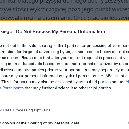
lnika, dlatego przysyła do niego duchy zeszłych,
czywistości wykraczającej poza jego punkt widze
t pozwala mu na przemianę. Chce stać się lepszy
e Narodzenie widzi się z bratankiem i jego rodzi
skiego -
Do Not Process My Personal Information
kąpca w dobrodusznego i hojnego człowieka. Moż
bohatera dynamicznego, który poprawia swoje
to opt-out of the sale, sharing to third parties, or processing of your per
życia przyjaciela. Dopiero inna perspektywa i str
formation for targeted advertising by us, please use the below opt-out s
r selection. Please note that after your opt-out request is processed y
go obecne działanie, pozwoliło mu na odbudowani
eing interest-based ads based on personal information utilized by us or
disclosed to third parties prior to your opt-out. You may separately opt-
losure of your personal information by third parties on the IAB’s list of
. This information may also be disclosed by us to third parties on the
IA
, normy obowiązujące w społeczeństwie zanikają, 
Participants
that may further disclose it to other third parties.
y wojny można poznać najprawdziwsze oblicze sa
óre ciążyły mu i nigdy się z nimi nie zgadzał. Gd
ałożeniem każdego człowieka jest instynkt
l Data Processing Opt Outs
ić człowieczeństwo, upaść moralnie lub wręcz
o opt-out of the Sharing of my personal data.
rdo stać na straży własnych przekonań i wartośc