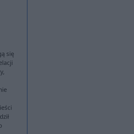
ą się
lacji
y,
nie
ieści
dził
o