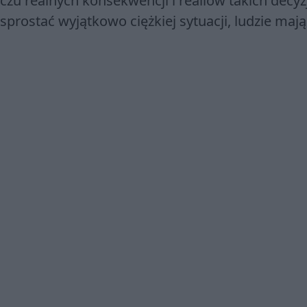
zu realnych konsekwencji i realiów takich decyzj
rostać wyjątkowo ciężkiej sytuacji, ludzie mają