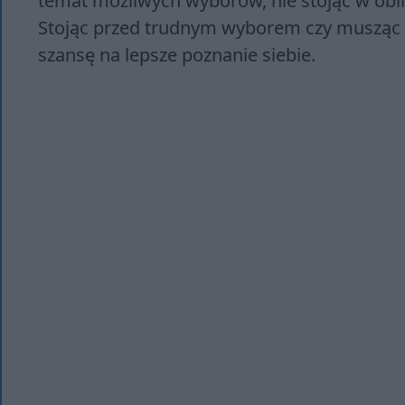
temat możliwych wyborów, nie stojąc w oblic
Stojąc przed trudnym wyborem czy musząc sp
szansę na lepsze poznanie siebie.