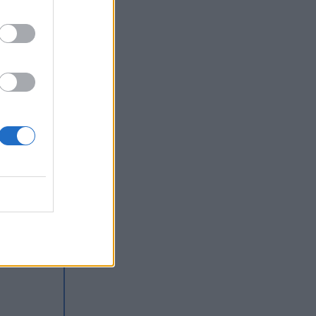
go
e
 do