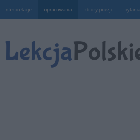
interpretacje
opracowania
zbiory poezji
pytani