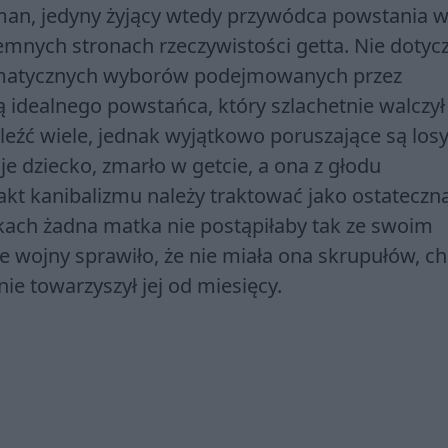
an, jedyny żyjący wtedy przywódca powstania 
emnych stronach rzeczywistości getta. Nie dotyc
ramatycznych wyborów podejmowanych przez
ą idealnego powstańca, który szlachetnie walczył
eźć wiele, jednak wyjątkowo poruszające są los
je dziecko, zmarło w getcie, a ona z głodu
akt kanibalizmu należy traktować jako ostateczn
ach żadna matka nie postąpiłaby tak ze swoim
 wojny sprawiło, że nie miała ona skrupułów, ch
ie towarzyszył jej od miesięcy.