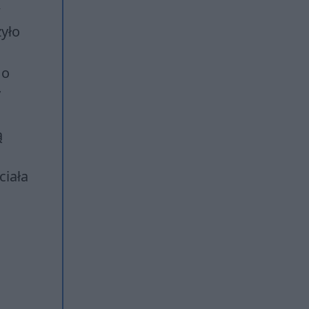
w
zyło
 o
y
ą
ciała