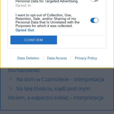
Personal Data for Targeted Advertising.
Fortepian Szopena –
Opted In
interpretacja
I want to opt-out of Collection, Use,
Lilije – streszczenie,
Retention, Sale, and/or Sharing of my
Personal Data that Is Unrelated with the
interpretacja, analiza
Purposes for which it was collected.
Opted Out
CONFIRM
Kategorie
interpretacje
Data Deletion
Data Access
Privacy Policy
Tagi
Fraszki Kochanowskiego
,
Jan
Kochanowski
Na dom w Czarnolesie – interpretacja
Na lipę (Gościu, siądź pod mym
liściem, a odpoczni sobie) – interpretacja