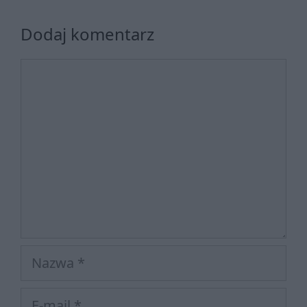
Dodaj komentarz
Komentarz
Nazwa
E-