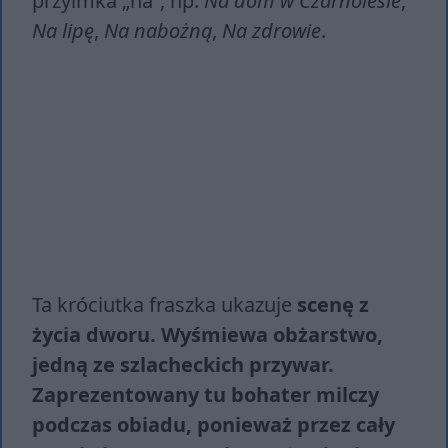
przyimka „na”, np.
Na dom w Czarnolesie
,
Na lipę
,
Na nabożną
,
Na zdrowie
.
Ta króciutka fraszka ukazuje
scenę z
życia dworu. Wyśmiewa obżarstwo,
jedną ze szlacheckich przywar.
Zaprezentowany tu bohater milczy
podczas obiadu, ponieważ przez cały