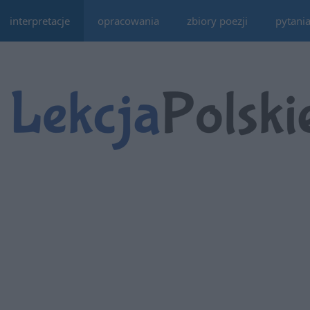
interpretacje
opracowania
zbiory poezji
pytani