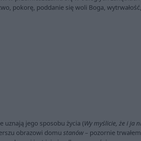
wo, pokorę, poddanie się woli Boga, wytrwałość
ie uznają jego sposobu życia (
Wy myślicie, że i ja n
ierszu obrazowi domu
stanów
– pozornie trwałem