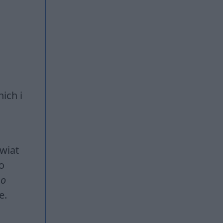
ich i
świat
o
go
ie.