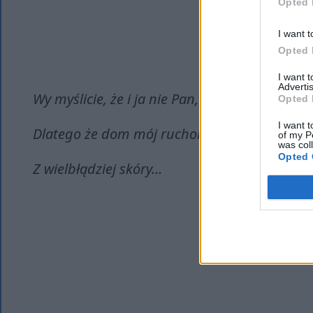
Opted 
I want t
Opted 
I want 
Advertis
Wy myślicie, że i ja nie Pan,
Opted 
I want t
Dlatego że dom mój ruchomy,
of my P
was col
Opted 
Z wielbłądziej skóry…