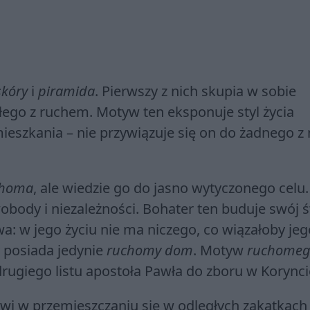
skóry
i
piramida
. Pierwszy z nich skupia w sobie
ałego z ruchem. Motyw ten eksponuje styl życia
eszkania – nie przywiązuje się on do żadnego z n
choma
, ale wiedzie go do jasno wytyczonego celu.
wobody i niezależności. Bohater ten buduje swój 
a: w jego życiu nie ma niczego, co wiązałoby jeg
y posiada jedynie
ruchomy dom
. Motyw
ruchome
j drugiego listu apostoła Pawła do zboru w Korync
wi w przemieszczaniu się w odległych zakątkach