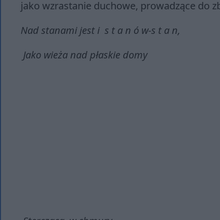
jako wzrastanie duchowe, prowadzące do z
Nad stanami jest i s t a n ó w-s t a n,
Jako wieża nad płaskie domy