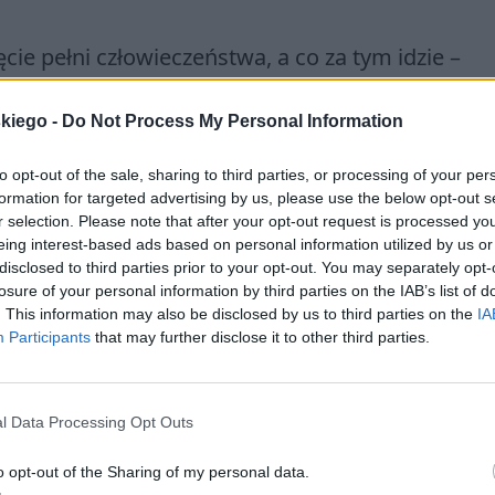
cie pełni człowieczeństwa, a co za tym idzie –
się równać żadna z klas społecznych. Stąd
stanów
cej się nad
płaskimi dachami
. Przymiotnik
płaski
skiego -
Do Not Process My Personal Information
uje związek z przyziemnością ustabilizowanej
to opt-out of the sale, sharing to third parties, or processing of your per
wnany został
stanów-stan
, przywodzi na myśl „dr
formation for targeted advertising by us, please use the below opt-out s
iemne w zamian za zwracanie się w stronę wieczn
r selection. Please note that after your opt-out request is processed y
eing interest-based ads based on personal information utilized by us or
disclosed to third parties prior to your opt-out. You may separately opt-
jest elementami kultury orientalnej:
losure of your personal information by third parties on the IAB’s list of
. This information may also be disclosed by us to third parties on the
IA
Participants
that may further disclose it to other third parties.
l Data Processing Opt Outs
o opt-out of the Sharing of my personal data.