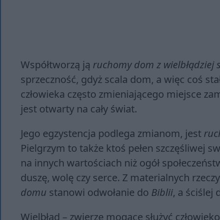
Współtworzą ją
ruchomy dom z wielbłądziej 
sprzeczność, gdyż scala dom, a więc coś st
człowieka często zmieniającego miejsce zami
jest otwarty na cały świat.
Jego egzystencja podlega zmianom, jest
ru
Pielgrzym to także ktoś pełen szczęśliwej s
na innych wartościach niż ogół społeczeństw
duszę, wolę czy serce. Z materialnych rzecz
domu
stanowi odwołanie do
Biblii
, a ściśle
Wielbłąd – zwierzę mogące służyć człowieko