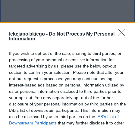
lekcjapolskiego -
Do Not Process My Personal
Information
If you wish to opt-out of the sale, sharing to third parties, or
processing of your personal or sensitive information for
targeted advertising by us, please use the below opt-out
Podmiot liryczny odwołuje się do
historii
section to confirm your selection. Please note that after your
ludu Izraela
, którą rozpoczęło
opt-out request is processed you may continue seeing
interest-based ads based on personal information utilized by
przymierze Boga z Abrahamem.
us or personal information disclosed to third parties prior to
Abraham miał syna Izaaka, a ten – syna
your opt-out. You may separately opt-out of the further
disclosure of your personal information by third parties on the
Jakuba. Bóg nadał Jakubowi imię Izrael,
IAB’s list of downstream participants. This information may
dlatego jego potomkowie byli nazywani
also be disclosed by us to third parties on the
IAB’s List of
rodem Izraela i narodem wybranym.
Downstream Participants
that may further disclose it to other
third parties.
Stwórca wyprowadził Izraelitów z niewoli