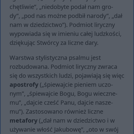
chę­tli­wie”, „nie­do­by­te po­dał nam gro­
dy”, „pod nas moż­ne pod­bił na­ro­dy”, „dał
nam w dzie­dzic­two”). Podmiot liryczny
wypowiada się w imieniu całej ludzkości,
dziękując Stwórcy za liczne dary.
Warstwa stylistyczna psalmu jest
rozbudowana. Podmiot liryczny zwraca
się do wszystkich ludzi, pojawiają się więc
apostrofy
(„śpie­waj­cie pie­niem uczo­
nym”, „śpie­waj­cie Bogu, Bogu wiecz­ne­
mu”, „daj­cie cześć Panu, daj­cie na­sze­
mu”). Zastosowano również liczne
metafory
(„dał nam w dzie­dzic­two i w
uży­wa­nie włość Ja­ku­bo­wę”, „oto w swój