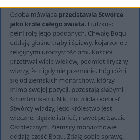
Osoba mówiąca
przedstawia Stwórcę
jako króla całego świata
. Ludzkość
pełni rolę jego poddanych. Chwałę Bogu
oddają głośne trąby i śpiewy, kojarzone z
religijnymi uroczystościami. Kościół
przetrwał wiele wieków, podmiot liryczny
wierzy, że nigdy nie przeminie. Bóg różni
się od ziemskich monarchów, którzy
mimo swojej pozycji, pozostają słabymi
śmiertelnikami. Nikt nie zdoła odebrać
Stwórcy władzy, jego królestwo jest
wieczne. Będzie istnieć, nawet po Sądzie
Ostatecznym. Ziemscy monarchowie
oddają cześć Bogu. Zdają sobie sprawę,