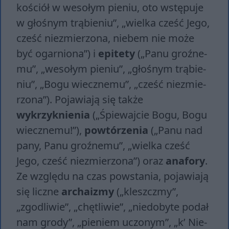
ko­ściół w we­so­łym pie­niu, oto wstę­pu­je
w gło­śnym trą­bie­niu”, „wiel­ka cześć Jego,
cześć nie­zmie­rzo­na, nie­bem nie może
być ogar­nio­na”) i
epitety
(„Panu groź­ne­
mu”, „we­so­łym pie­niu”, „gło­śnym trą­bie­
niu”, „Bogu wiecz­ne­mu”, „cześć nie­zmie­
rzo­na”). Pojawiają się także
wykrzyknienia
(„Śpie­waj­cie Bogu, Bogu
wiecz­ne­mu!”),
powtórzenia
(„Panu nad
pany, Panu groź­ne­mu”, „wiel­ka cześć
Jego, cześć nie­zmie­rzo­na”) oraz
anafory
.
Ze względu na czas powstania, pojawiają
się liczne
archaizmy
(„kleszcz­my”,
„zgodliwie”, „chę­tli­wie”, „nie­do­by­te po­dał
nam gro­dy”, „pie­niem uczo­nym”, „k’ Nie­