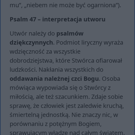
mu”, „nie­bem nie może być ogar­nio­na”).
Psalm 47 – interpretacja utworu
Utwór należy do
psalmów
dziękczynnych
. Podmiot liryczny wyraża
wdzięczność za wszystkie
dobrodziejstwa, które Stwórca ofiarował
ludzkości. Nakłania wszystkich do
oddawania należnej czci Bogu
. Osoba
mówiąca wypowiada się o Stwórcy z
miłością, ale też szacunkiem. Zdaje sobie
sprawę, że człowiek jest zaledwie kruchą,
śmiertelną jednostką. Nie znaczy nic, w
porównaniu z potężnym Bogiem,
sprawującym władzę nad całym światem.