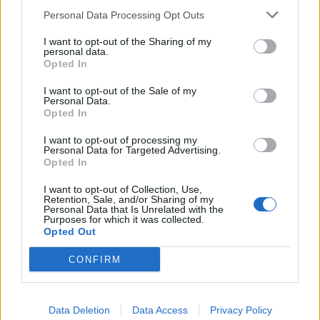
egipskiej. Pod przewodnictwem
Personal Data Processing Opt Outs
Mojżesza, przez kilkadziesiąt lat
I want to opt-out of the Sharing of my
personal data.
wędrowali przez pustynię do Kanaan,
Opted In
nazywanej w Biblii ziemią obiecaną.
I want to opt-out of the Sale of my
Izraelici podbili ten teren, który stał się
Personal Data.
Opted In
miejscem do życia dla kolejnych pokoleń.
I want to opt-out of processing my
Osoba mówiąca podkreśla, że wszystkie
Personal Data for Targeted Advertising.
Opted In
te wydarzenia są zasługą Boga. „Włość
Jakubową” można rozumieć nie tylko,
I want to opt-out of Collection, Use,
Retention, Sale, and/or Sharing of my
jako Kanaan, ale całą ziemię. Pan stworzył
Personal Data that Is Unrelated with the
Purposes for which it was collected.
świat i oddał go w panowanie
Opted Out
człowiekowi. Człowiek powinien wyrażać
CONFIRM
wdzięczność Bogu, ponieważ otrzymał od
niego nie tylko życie, ale też ziemię, która
Data Deletion
Data Access
Privacy Policy
zapewnia mu pożywienie i schronienie.