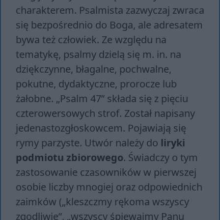
charakterem. Psalmista zazwyczaj zwraca
się bezpośrednio do Boga, ale adresatem
bywa też człowiek. Ze względu na
tematykę, psalmy dzielą się m. in. na
dziękczynne, błagalne, pochwalne,
pokutne, dydaktyczne, prorocze lub
żałobne. „Psalm 47” składa się z pięciu
czterowersowych strof. Został napisany
jedenastozgłoskowcem. Pojawiają się
rymy parzyste. Utwór należy do
liryki
podmiotu zbiorowego
. Świadczy o tym
zastosowanie czasowników w pierwszej
osobie liczby mnogiej oraz odpowiednich
zaimków („kleszcz­my rę­ko­ma wszy­scy
zgo­dli­wie”, „wszy­scy śpie­waj­my Panu