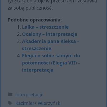
tyczkarz odlatuje w przestrzeń i zostawia
za sobą publiczność.
Podobne opracowania:
Lalka – streszczenie
Ocalony – interpretacja
Akademia pana Kleksa –
streszczenie
Elegia o sobie samym do
potomności (Elegia VII) –
interpretacja
Kategorie
interpretacje
Tagi
Kazimierz Wierzyński