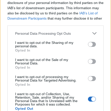
Osoba mówiąca skupia się na
disclosure of your personal information by third parties on the
IAB’s list of downstream participants. This information may
nadludzkich możliwościach ciała
also be disclosed by us to third parties on the
IAB’s List of
sportowca
. Prawdopodobnie sama nie
Downstream Participants
that may further disclose it to other
third parties.
ma takich umiejętności, dlatego patrzy
na sport z perspektywy pasjonata. Ma
Personal Data Processing Opt Outs
wiedzę praktyczną na temat danej
I want to opt-out of the Sharing of my
personal data.
dyscypliny sportowej, rozumie technikę
Opted In
wykonania skoku. Skok o tyczce to tylko
I want to opt-out of the Sale of my
punkt wyjścia do rozważań o
Personal Data.
Opted In
możliwościach ludzkiego ciała
.
I want to opt-out of processing my
Zawodowi sportowcy przełamują
Personal Data for Targeted Advertising.
wszelkie ograniczenia. Pokazują, że
Opted In
rzeczy niemożliwe nie istnieją. Lata
I want to opt-out of Collection, Use,
Retention, Sale, and/or Sharing of my
ciężkiej pracy i treningów sprawiają, że
Personal Data that Is Unrelated with the
Purposes for which it was collected.
sportowiec jest w stanie osiągnąć
Opted Out