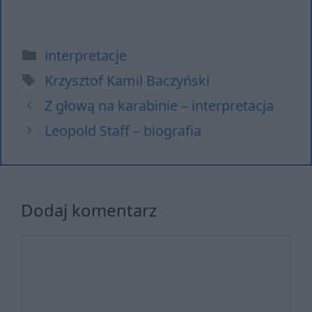
Kategorie
interpretacje
Tagi
Krzysztof Kamil Baczyński
Z głową na karabinie – interpretacja
Leopold Staff – biografia
Dodaj komentarz
Komentarz