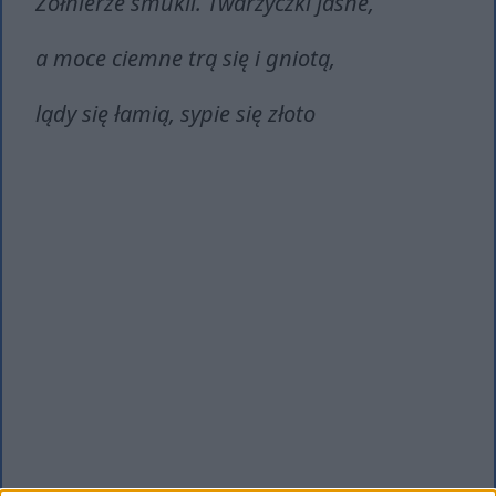
Żołnierze smukli. Twarzyczki jasne,
a moce ciemne trą się i gniotą,
lądy się łamią, sypie się złoto