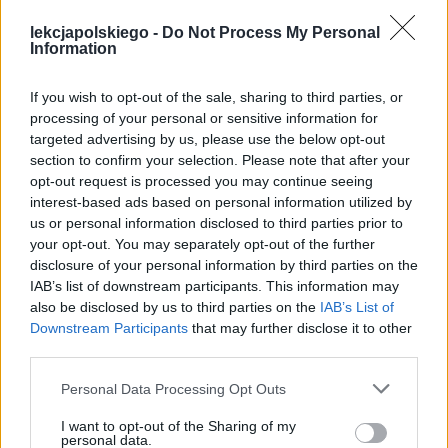
lekcjapolskiego -
Do Not Process My Personal
Information
If you wish to opt-out of the sale, sharing to third parties, or
processing of your personal or sensitive information for
targeted advertising by us, please use the below opt-out
i chyba pancerz ziemi za ciasny
section to confirm your selection. Please note that after your
opt-out request is processed you may continue seeing
interest-based ads based on personal information utilized by
pęka, rozsadza i grzmi, i grzmi (…)
us or personal information disclosed to third parties prior to
your opt-out. You may separately opt-out of the further
Baczyński podkreśla ich młody wiek, brak
disclosure of your personal information by third parties on the
doświadczenia i gwałtowny proces
IAB’s list of downstream participants. This information may
also be disclosed by us to third parties on the
IAB’s List of
dojrzewania, jaki wywołała w nich wojna.
Downstream Participants
that may further disclose it to other
Wskazuje na to, że wymagania, które
third parties.
stawia przed nimi Historia znacznie
Personal Data Processing Opt Outs
przekraczają ich możliwości. Dlatego
I want to opt-out of the Sharing of my
dominującym uczuciem wśród nich jest
personal data.