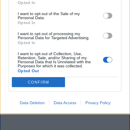
Opted In
strach.
I want to opt-out of the Sale of my
Personal Data.
Osoba mówiąca, przedstawiciel
Opted In
pokolenia Kolumbów i rzecznik
I want to opt-out of processing my
reprezentowanej generacji, zdaje się
Personal Data for Targeted Advertising.
Opted In
polemizować z romantyczną ideą
I want to opt-out of Collection, Use,
prometeizmu:
Retention, Sale, and/or Sharing of my
Personal Data that Is Unrelated with the
Purposes for which it was collected.
Opted Out
CONFIRM
Data Deletion
Data Access
Privacy Policy