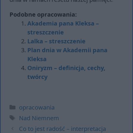
Podobne opracowania:
Akademia pana Kleksa –
streszczenie
Lalka – streszczenie
Plan dnia w Akademii pana
Kleksa
Oniryzm – definicja, cechy,
twórcy
Kategorie
opracowania
Tagi
Nad Niemnem
Co to jest radość – interpretacja