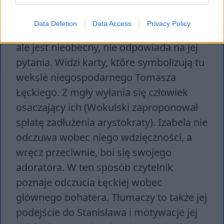
w którym kobieta uznaje go za potwora.
Wizja rozgrywa się podczas jazdy
Data Deletion
Data Access
Privacy Policy
dorożką. W podróży towarzyszy jej ojciec,
ale jest nieobecny, nie odpowiada na jej
pytania. Widzi karty, które symbolizują tu
weksle niegospodarnego Tomasza
Łęckiego. Z mgły wyłania się człowiek
osaczający ich (Wokulski zaproponował
spłatę zadłużenia arystokraty). Izabela nie
odczuwa wobec niego wdzięczności, a
wręcz przeciwnie, boi się swojego
adoratora. W ten sposób czytelnik
poznaje odczucia Łęckiej wobec
głównego bohatera. Tłumaczy to także jej
podejście do Stanisława i motywacje jej