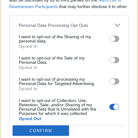
also be disclosed by us to third parties on the
IAB’s List of
Downstream Participants
that may further disclose it to other
third parties.
Personal Data Processing Opt Outs
I want to opt-out of the Sharing of my
personal data.
Opted In
I want to opt-out of the Sale of my
Personal Data.
Opted In
I want to opt-out of processing my
Personal Data for Targeted Advertising.
Opted In
Bolesław Prus w pozytywistycznej „Lalce”
I want to opt-out of Collection, Use,
posługuje się właśnie takim zabiegiem
Retention, Sale, and/or Sharing of my
Personal Data that Is Unrelated with the
narracyjnym. Sen Izabeli Łęckiej pojawia
Purposes for which it was collected.
Opted Out
się w nocy po pierwszym spotkaniu z
kupcem galanteryjnym. Jest to koszmar,
CONFIRM