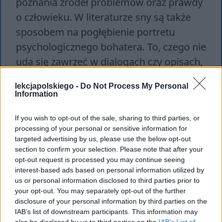
poznania źródeł problemów oraz prawdy
o człowieku. W literaturze sny są także
sposobem na pogłębienie portretu
psychologicznego bohatera. To, czego nie
uda się zawrzeć w dialogach czy opisach,
można ukazać w ramach sceny snu,
lekcjapolskiego -
Do Not Process My Personal
dzięki czemu odbiorca ma szansę na
Information
lepsze zrozumienie postępowania danej
If you wish to opt-out of the sale, sharing to third parties, or
postaci.
processing of your personal or sensitive information for
targeted advertising by us, please use the below opt-out
section to confirm your selection. Please note that after your
opt-out request is processed you may continue seeing
interest-based ads based on personal information utilized by
us or personal information disclosed to third parties prior to
your opt-out. You may separately opt-out of the further
disclosure of your personal information by third parties on the
IAB’s list of downstream participants. This information may