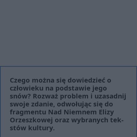
Cze­go moż­na się do­wie­dzieć o
czło­wie­ku na pod­sta­wie jego
snów? Roz­waż pro­blem i uza­sad­nij
swo­je zda­nie, od­wo­łu­jąc się do
frag­men­tu Nad Niemnem Elizy
Orzeszkowej oraz wy­bra­nych tek­
stów kul­tu­ry.