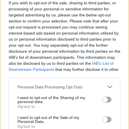
If you wish to opt-out of the sale, sharing to third parties, or
Postanowił dokonać zemsty, choć
processing of your personal or sensitive information for
wiedział, że będzie się to wiązało z
targeted advertising by us, please use the below opt-out
section to confirm your selection. Please note that after your
zabijaniem i sprowadzeniem jeszcze
opt-out request is processed you may continue seeing
większego nieszczęścia na żyjących.
interest-based ads based on personal information utilized by
us or personal information disclosed to third parties prior to
Książę nie jest jednak w stanie
your opt-out. You may separately opt-out of the further
przewidzieć wszystkich konsekwencji
disclosure of your personal information by third parties on the
swojej decyzji. Jego celem jest zabicie
IAB’s list of downstream participants. This information may
also be disclosed by us to third parties on the
IAB’s List of
Klaudiusza, jednak jego dążenie do tego
Downstream Participants
that may further disclose it to other
kosztuje życie wielu postronnych ludzi. Z
third parties.
jego ręki giną Poloniusz oraz Laertes, w
Personal Data Processing Opt Outs
końcu także Klaudiusz. Życie tracą jednak
I want to opt-out of the Sharing of my
po drodze Gertruda, matka Hamleta oraz
personal data.
Opted In
Ofelia, która nie wytrzymuje presji
psychicznej i odbiera sobie życie, topiąc
I want to opt-out of the Sale of my
Personal Data.
się.
Opted In