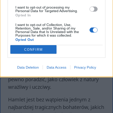
I want to opt-out of processing my
Trudno stawiać cokolwiek na szalach,
Personal Data for Targeted Advertising.
Opted In
kiedy chodzi o ludzkie życie. Można by
I want to opt-out of Collection, Use,
było bowiem stwierdzić, że gdyby Hamlet
Retention, Sale, and/or Sharing of my
Personal Data that Is Unrelated with the
zaniechał zemsty, liczba zmarłych
Purposes for which it was collected.
Opted Out
pozostałaby pojedyncza, a tak śmierć
poniosło wielu ludzi. Jednak wówczas ich
CONFIRM
życie okraszone byłoby skazą
niesprawiedliwości i zbrodni, z czym
Data Deletion
Data Access
Privacy Policy
Hamlet nie byłby w stanie sobie na
pewno poradzić, jako człowiek z natury
wrażliwy i uczciwy.
Hamlet jest bez wątpienia jednym z
najbardziej tragicznych bohaterów, jakich