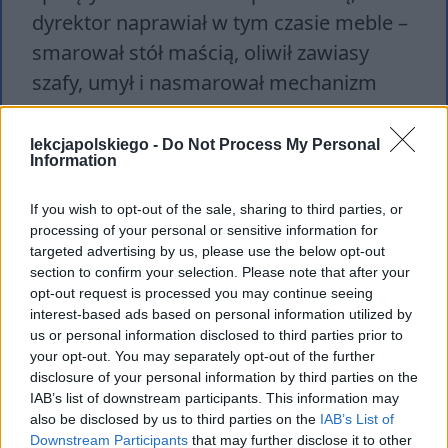
dyrektor naprawiał w tym czasie meble –
smarował stół maścią, oliwił zawiasy
szafy, umył i nasmarował mechanizm
zegara, a spękane lustro naprawiał
czarnym plastrem. Zajęcia w szpitalu
lekcjapolskiego -
Do Not Process My Personal
Information
trwały długo, ponieważ ilość pracy była
ogromna.
If you wish to opt-out of the sale, sharing to third parties, or
processing of your personal or sensitive information for
Następne zajęcia odbywały się już nie z
targeted advertising by us, please use the below opt-out
section to confirm your selection. Please note that after your
Panem Kleksem, a z uczonym
szpakiem
opt-out request is processed you may continue seeing
Mateuszem
. Była to jedyna lekcja, która
interest-based ads based on personal information utilized by
us or personal information disclosed to third parties prior to
odbywała się poza murami szkoły, na
your opt-out. You may separately opt-out of the further
pobliskim boisku. Każdego dnia
disclosure of your personal information by third parties on the
przynajmniej jedna lekcja miała miejsce
IAB’s list of downstream participants. This information may
also be disclosed by us to third parties on the
IAB’s List of
na świeżym powietrzu. Chłopcy na boisku
Downstream Participants
that may further disclose it to other