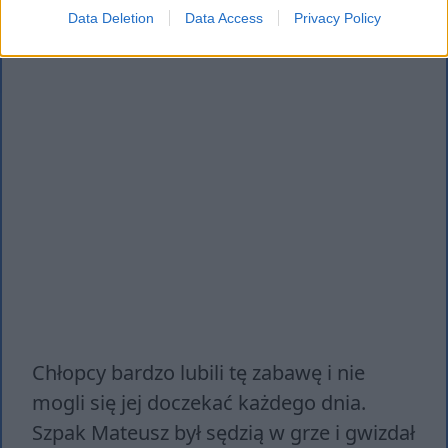
Data Deletion
Data Access
Privacy Policy
Chłopcy bardzo lubili tę zabawę i nie
mogli się jej doczekać każdego dnia.
Szpak Mateusz był sędzią w grze i gwizdał