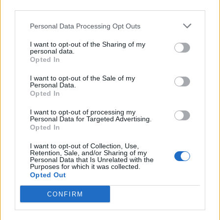
uczyli się geografii. Grali w piłkę, która
third parties.
zrobiona była z globusa, a sama gra
Personal Data Processing Opt Outs
mocno przypominała piłkę nożną. Na
I want to opt-out of the Sharing of my
boisku ustawiały się dwie drużyny, które
personal data.
Opted In
grały przeciwko sobie. Należało kopnąć
piłkę w stronę przeciwnika. Zawodnik
I want to opt-out of the Sale of my
Personal Data.
kopiący piłkę musiał nazwać region, który
Opted In
dotknął czubkiem buta. Mogło być to
I want to opt-out of processing my
Personal Data for Targeted Advertising.
państwo, miasto, rzeka lub góra, w
Opted In
zależności od tego, która część globusa
I want to opt-out of Collection, Use,
została kopnięta.
Retention, Sale, and/or Sharing of my
Personal Data that Is Unrelated with the
Purposes for which it was collected.
Opted Out
CONFIRM