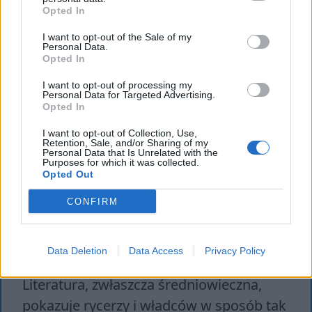
Opted In
I want to opt-out of the Sale of my
Personal Data.
Opted In
Roland był świetnym szermierzem,
I want to opt-out of processing my
Personal Data for Targeted Advertising.
niemal niezwyciężonym w sprawiedliwej
Opted In
walce. W końcu jednak został zabity, jako
I want to opt-out of Collection, Use,
ostatni pozostając na polu walki. Bronił
Retention, Sale, and/or Sharing of my
Personal Data that Is Unrelated with the
wiary chrześcijańskiej w walce z
Purposes for which it was collected.
Opted Out
muzułmanami do ostatniej kropli krwi.
CONFIRM
Jego wielkość została podkreślona przez
to, że gdy umierał, po jego duszę na
ziemię zstępowały anioły.
Data Deletion
Data Access
Privacy Policy
Literatura, zwłaszcza średniowieczna,
pokazuje rycerzy i władców w sposób tak