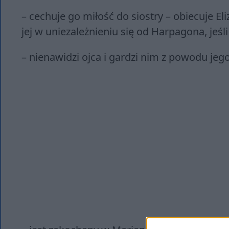
– cechuje go miłość do siostry – obiecuje E
jej w uniezależnieniu się od Harpagona, jeśl
– nienawidzi ojca i gardzi nim z powodu jeg