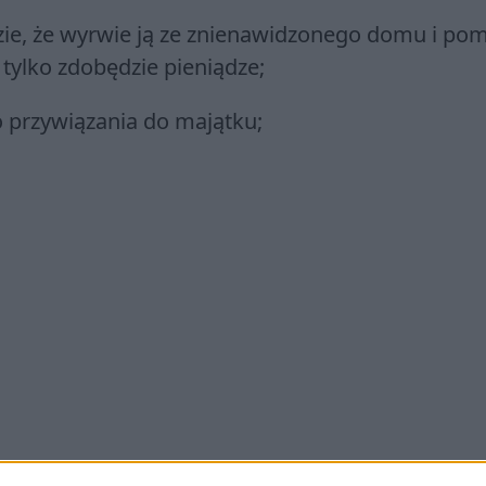
lizie, że wyrwie ją ze znienawidzonego domu i po
i tylko zdobędzie pieniądze;
o przywiązania do majątku;