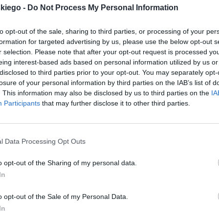
akter dziewczyny, która zauroczyła go swoją
skiego -
Do Not Process My Personal Information
ej matce, ale nie ma na to środków;
to opt-out of the sale, sharing to third parties, or processing of your per
lów nie waha się szantażować ojca. Ponadto, zna
formation for targeted advertising by us, please use the below opt-out s
 rozpaczy swoim gestem wobec przybyłych gości
r selection. Please note that after your opt-out request is processed y
eing interest-based ads based on personal information utilized by us or
muszając na Harpagonie podarowanie Mariannie
disclosed to third parties prior to your opt-out. You may separately opt-
losure of your personal information by third parties on the IAB’s list of
. This information may also be disclosed by us to third parties on the
IA
Participants
that may further disclose it to other third parties.
e dziewczyny, jak się okazuje, córki zamożnego
ny zgadza się na pokrycie kosztów wesela.
l Data Processing Opt Outs
o opt-out of the Sharing of my personal data.
In
o opt-out of the Sale of my Personal Data.
In