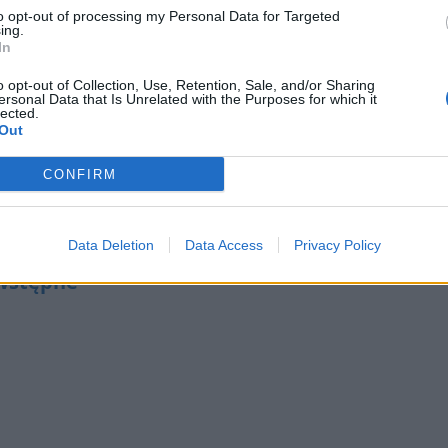
to opt-out of processing my Personal Data for Targeted
ing.
In
o opt-out of Collection, Use, Retention, Sale, and/or Sharing
ersonal Data that Is Unrelated with the Purposes for which it
lected.
Out
anny, nienawiść wobec ojca, zajmowanie się haza
CONFIRM
Data Deletion
Data Access
Privacy Policy
 wstępne