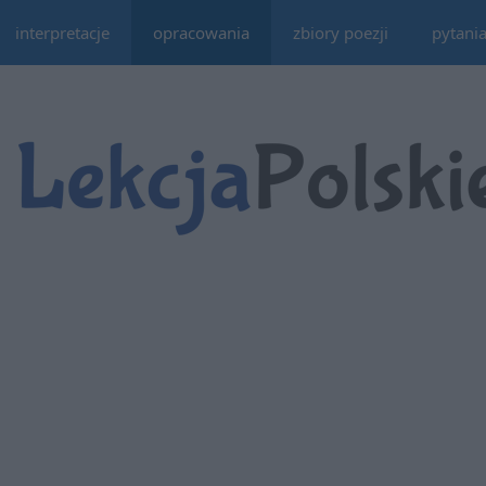
interpretacje
opracowania
zbiory poezji
pytani