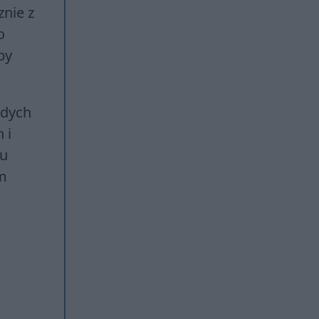
znie z
o
by
odych
 i
mu
ym