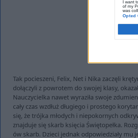
I want t
of my P
was col
Opted 
Tak pocieszeni, Felix, Net i Nika zaczęli kr
dołączyli z powrotem do swojej klasy, okazał
Nauczycielka nawet wyraziła swoje zdumienie
cały czas wzdłuż długiego i prostego korytar
się, że trójka młodych i niepokornych odkry
znajduje się skarb księcia Świętopełka. Roz
ów skarb. Dzieci jednak odpowiedziały mu j