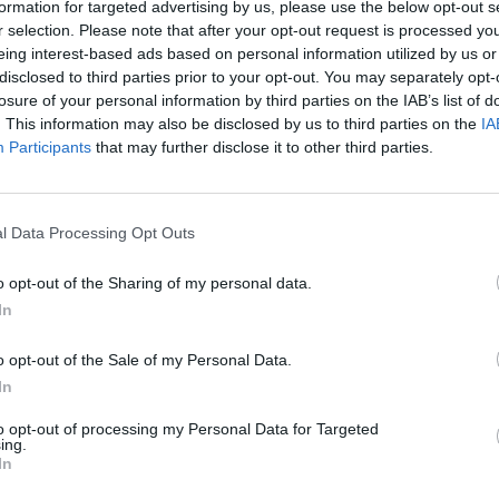
formation for targeted advertising by us, please use the below opt-out s
ów skarb. Z ogromną łatwością oddzielili się
r selection. Please note that after your opt-out request is processed y
aleźli tajemnicze wąskie przejście. Zaczęli błądz
eing interest-based ads based on personal information utilized by us or
disclosed to third parties prior to your opt-out. You may separately opt-
a Kociej Skale, jednak nawet gdy w oczy zajrzał
losure of your personal information by third parties on the IAB’s list of
ygnowali ze swojego planu.
. This information may also be disclosed by us to third parties on the
IA
Participants
that may further disclose it to other third parties.
dnym z korytarzy ujrzeli bardzo tajemniczą postać
iczny gnom, który rzeczywiście był strażnikiem
l Data Processing Opt Outs
 Świętopełka. Oświadczył od trójce zdrożonych
pierwsi ten skarb, ale nie jest on przeznaczony d
o opt-out of the Sharing of my personal data.
m wydać. To zasmuciło trójkę młodych poszukiwac
In
pieszył on z wyjaśnieniem, że co prawda nie moż
o opt-out of the Sale of my Personal Data.
ono mu dawno temu, ale jest przekonany – a int
In
h inny, dużo poważniejszy i ciekawszy skarb.
to opt-out of processing my Personal Data for Targeted
ing.
In