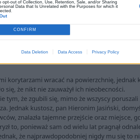
o opt-out of Collection, Use, Retention, Sale, and/or Sharing
ersonal Data that Is Unrelated with the Purposes for which it
lected.
Out
CONFIRM
Data Deletion
Data Access
Privacy Policy
ętymi korytarzami wracać na powierzchnię, jednak 
o się, że nikt nie zauważył ich nieobecności.
 tym, że zgubili się, mimo że wszyscy poruszali 
za. Jednak kustosz, pan Hieronim Jasiński, domyś
wców, znalazła tajemne przejście oraz miejsce, g
gryzł to, ponieważ sam od wielu lat pragnął odnal
ednak, że najprawdopodobniej nigdy mu się to n