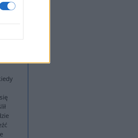
kiedy
się
lił
dzie
eźć
ie