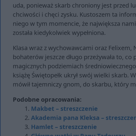
uda, ponieważ skarb chroniony jest przed lu
chciwości i chęci zysku. Kustoszem ta info
niego w tym momencie, że największa namię
została kiedykolwiek wypełniona.
Klasa wraz z wychowawcami oraz Felixem, Ne
bohaterów jeszcze długo przeżywała to, co 
magicznych podziemiach średniowiecznego 
książę Świętopełk ukrył swój wielki skarb. W
mówił tajemniczy gnom, do skarbu, który ma
Podobne opracowania:
Makbet – streszczenie
Akademia pana Kleksa – streszcze
Hamlet – streszczenie
Główne wątki w Panu Tadeuszu