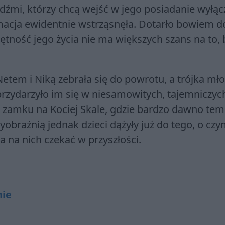
dźmi, którzy chcą wejść w jego posiadanie wyłąc
rmacja ewidentnie wstrząsnęła. Dotarło bowiem d
tność jego życia nie ma większych szans na to, 
tem i Niką zebrała się do powrotu, a trójka mł
przydarzyło im się w niesamowitych, tajemniczych
zamku na Kociej Skale, gdzie bardzo dawno te
yobraźnią jednak dzieci dążyły już do tego, o cz
 na nich czekać w przyszłości.
nie