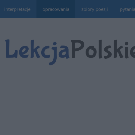
interpretacje
opracowania
zbiory poezji
pytani