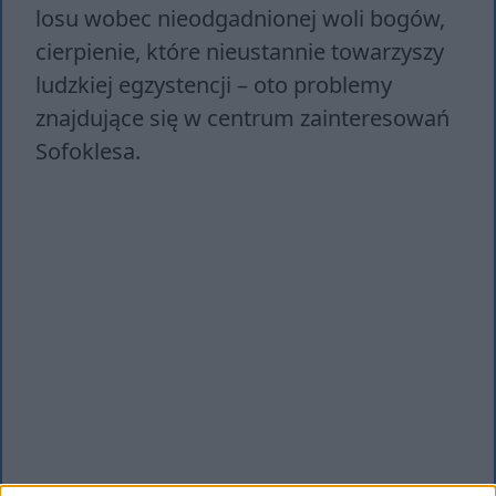
losu wobec nieodgadnionej woli bogów,
cierpienie, które nieustannie towarzyszy
ludzkiej egzystencji – oto problemy
znajdujące się w centrum zainteresowań
Sofoklesa.