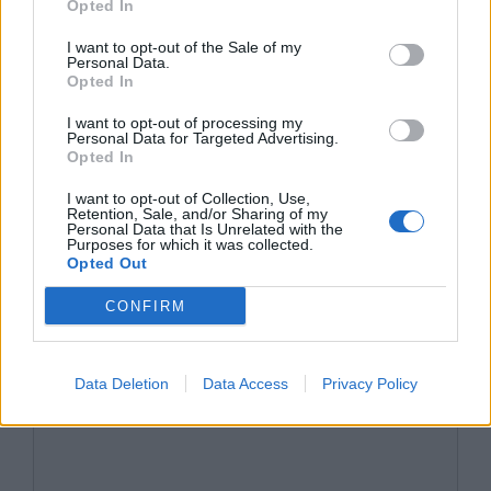
Opted In
I want to opt-out of the Sale of my
Personal Data.
Kategorie
opracowania
Opted In
Tagi
Król Edyp
I want to opt-out of processing my
Personal Data for Targeted Advertising.
Obrona Edypa
Opted In
William Szekspir – biografia
I want to opt-out of Collection, Use,
Retention, Sale, and/or Sharing of my
Personal Data that Is Unrelated with the
Purposes for which it was collected.
Opted Out
CONFIRM
Dodaj komentarz
Komentarz
Data Deletion
Data Access
Privacy Policy