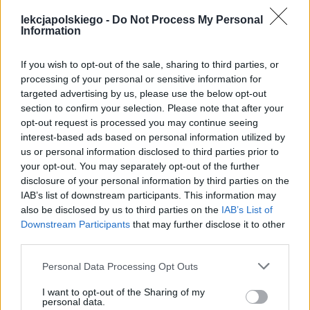
lekcjapolskiego -
Do Not Process My Personal
Information
If you wish to opt-out of the sale, sharing to third parties, or
processing of your personal or sensitive information for
targeted advertising by us, please use the below opt-out
section to confirm your selection. Please note that after your
opt-out request is processed you may continue seeing
interest-based ads based on personal information utilized by
Podobne opracowania:
us or personal information disclosed to third parties prior to
Lalka – streszczenie
your opt-out. You may separately opt-out of the further
Akademia pana Kleksa –
disclosure of your personal information by third parties on the
IAB’s list of downstream participants. This information may
streszczenie
also be disclosed by us to third parties on the
IAB’s List of
Elegia o sobie samym do
Downstream Participants
that may further disclose it to other
third parties.
potomności (Elegia VII) –
interpretacja
Personal Data Processing Opt Outs
Król Edyp – streszczenie
I want to opt-out of the Sharing of my
personal data.