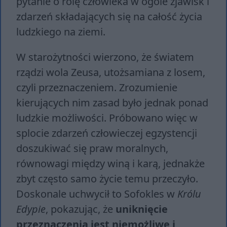
pytanie o rolę człowieka w ogóle zjawisk i
zdarzeń składających się na całość życia
ludzkiego na ziemi.
W starożytności wierzono, że światem
rządzi wola Zeusa, utożsamiana z losem,
czyli przeznaczeniem. Zrozumienie
kierujących nim zasad było jednak ponad
ludzkie możliwości. Próbowano więc w
splocie zdarzeń człowieczej egzystencji
doszukiwać się praw moralnych,
równowagi między winą i karą, jednakże
zbyt często samo życie temu przeczyło.
Doskonale uchwycił to Sofokles w
Królu
Edypie
, pokazując, że
uniknięcie
przeznaczenia jest niemożliwe i