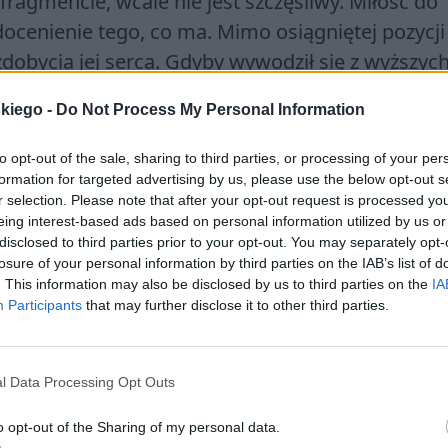
ragmencie, wcale nie jest szczęśliwy. Miłość do
docenienie tego, co ma. Mimo osiągniętej pozycji 
dobycia jej serca. Gdyby wywodził się z wyższych 
 inaczej. Pannie imponowały pieniądze i życie na
skiego -
Do Not Process My Personal Information
kim
. Gdyby swoje szczęście oparł na innym
ęcz dosłownie drugiej osoby, jego los mógłby
to opt-out of the sale, sharing to third parties, or processing of your per
 go duże pieniądze, jakie posiadł dzięki wojnie w
formation for targeted advertising by us, please use the below opt-out s
r selection. Please note that after your opt-out request is processed y
czas czegoś mu brakowało i nie potrafił być
eing interest-based ads based on personal information utilized by us or
disclosed to third parties prior to your opt-out. You may separately opt-
losure of your personal information by third parties on the IAB’s list of
. This information may also be disclosed by us to third parties on the
IA
aukowych również można uznać za niematerialn
Participants
that may further disclose it to other third parties.
 rozwój i chęć poznawania świata. Odkrycia lub
ić się do uczucia spełnienia, jednak sam proces
az szczęście. Doskonałymi przykładami z „Lalki”
l Data Processing Opt Outs
łody Stanisław Wokulski. Pierwszy z nich poświęc
o opt-out of the Sharing of my personal data.
nał się na biologii, chemii, fizyce, stąd również 