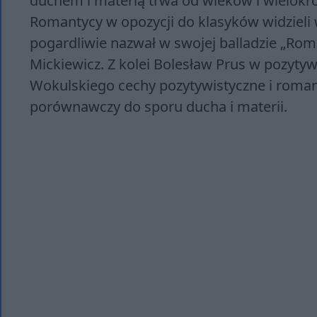
duchem i materią trwa od wieków i wielokro
Romantycy w opozycji do klasyków widzieli w
pogardliwie nazwał w swojej balladzie „R
Mickiewicz. Z kolei Bolesław Prus w pozytywi
Wokulskiego cechy pozytywistyczne i romant
porównawczy do sporu ducha i materii.