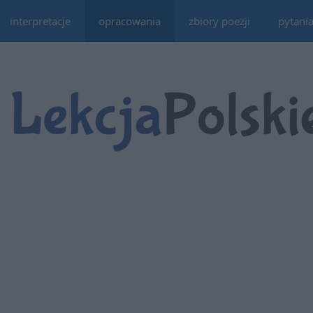
interpretacje
opracowania
zbiory poezji
pytani