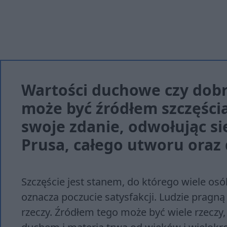
War­to­ści du­cho­we czy do­br
może być źró­dłem szczę­ścia
swo­je zda­nie, od­wo­łu­jąc 
Prusa, ca­łe­go utwo­ru oraz d
Szczęście jest stanem, do którego wiele osó
oznacza poczucie satysfakcji. Ludzie pragną
rzeczy. Źródłem tego może być wiele rzeczy