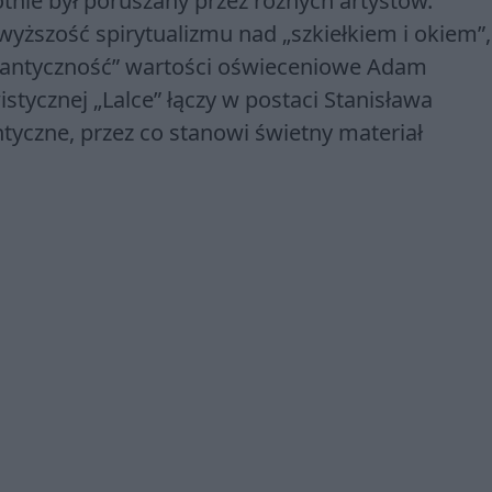
tnie był poruszany przez różnych artystów.
yższość spirytualizmu nad „szkiełkiem i okiem”,
omantyczność” wartości oświeceniowe Adam
stycznej „Lalce” łączy w postaci Stanisława
yczne, przez co stanowi świetny materiał