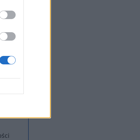
 może
nym
 na
chany,
isko
anie
o
epszą
 i
ości