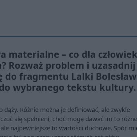
a ma­te­rial­ne – co dla czło­wie­
? Roz­waż pro­blem i uza­sad­nij
się do frag­men­tu Lalki Bolesła
o wy­bra­ne­go tek­stu kul­tu­ry.
b dąży. Różnie można je definiować, ale zwykle
 czuć się spełnieni, choć mogą dawać im to różn
, ale najpewniejsze to wartości duchowe. Spór m