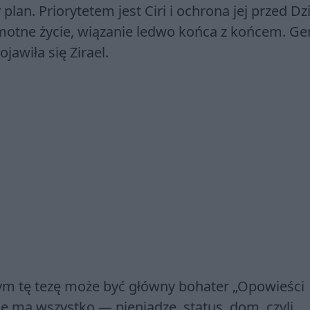
lan. Priorytetem jest Ciri i ochrona jej przed Dz
otne życie, wiązanie ledwo końca z końcem. Ger
jawiła się Zirael.
cym tę tezę może być główny bohater „Opowieści
ge ma wszystko — pieniądze, status, dom, czyli