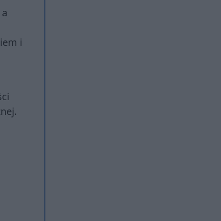
 a
iem i
ści
nej.