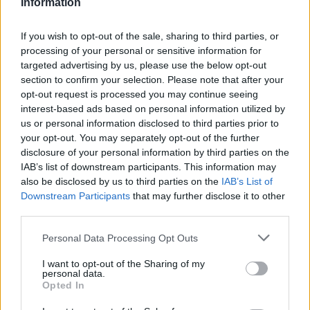
spędzania razem czasu, przyszła pora na
Information
sen. Kochankowie będą spać w osobnych
If you wish to opt-out of the sale, sharing to third parties, or
pokojach.
Mężczyzna czule żegna
processing of your personal or sensitive information for
kochankę, ale nie chce się z nią
targeted advertising by us, please use the below opt-out
section to confirm your selection. Please note that after your
rozstawać
. Życzy on kobiecie, aby
opt-out request is processed you may continue seeing
otoczył ją opieką anioł, czyli, aby mogła
interest-based ads based on personal information utilized by
us or personal information disclosed to third parties prior to
spać spokojnie i odpocząć od problemów
your opt-out. You may separately opt-out of the further
życia codziennego. Chciałby także, żeby
disclosure of your personal information by third parties on the
IAB’s list of downstream participants. This information may
ukochana wspominała go podczas snu i
also be disclosed by us to third parties on the
IAB’s List of
aby pamięć o wspólnych chwilach ją
Downstream Participants
that may further disclose it to other
koiła. Życzy jej, aby w marzeniach
third parties.
sennych widziała jego obraz.
Personal Data Processing Opt Outs
I want to opt-out of the Sharing of my
Dwie ostatnie zwrotki oddają dynamizm
personal data.
Opted In
rozstania i pragnienie mężczyzny, aby