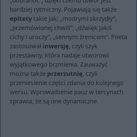
„dobranoc”, dzięki czemu utwór jest
bardziej rytmiczny. Pojawiają się także
epitety
takie jak: „modrymi skrzydły”,
„przemówionej chwili”, „dźwięk jakiś
cichy i uroczy”, „sennym źrenicom”. Poeta
zastosował
inwersję
, czyli szyk
przestawny, która nadaje utworowi
wyjątkowego brzmienia. Zauważyć
można także
przerzutnię
, czyli
przeniesienie części zdania do kolejnego
wersu. Wprowadzenie pauz w tercynach
sprawia, że są one dynamiczne.