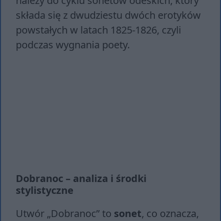
należy do cyklu sonetów odeskich, który
składa się z dwudziestu dwóch erotyków
powstałych w latach 1825-1826, czyli
podczas wygnania poety.
Dobranoc – analiza i środki
stylistyczne
Utwór „Dobranoc” to
sonet
, co oznacza,