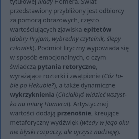
tytułowej
Iliady
Homera. Świat
przedstawiony przybliżony jest odbiorcy
za pomocą obrazowych, często
wartościujących zjawiska
epitetów
(
dobry Pryjam, wybredny czytelnik, ślepy
człowiek
). Podmiot liryczny wypowiada się
w sposób emocjonalnych, o czym
świadczą
pytania retoryczne
,
wyrażające rozterki i zwątpienie (
Cóż to­
bie po He­ku­bie?
), a także dynamiczne
wykrzyknienia
(
Chciał­byś wi­dzieć wszyst­
ko na mia­rę Ho­me­ra!
). Artystycznej
wartości dodają
przenośnie
, kreujące
metaforyczny wydźwięk (
wte­dy w jego oku
nie bły­ski roz­pa­czy, ale uj­rzysz na­dzie­ję
).