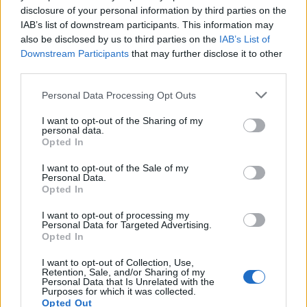
disclosure of your personal information by third parties on the
IAB’s list of downstream participants. This information may
also be disclosed by us to third parties on the
IAB’s List of
Downstream Participants
that may further disclose it to other
third parties.
Personal Data Processing Opt Outs
I want to opt-out of the Sharing of my
personal data.
Opted In
Podmiot liryczny uważa, że tym razem
I want to opt-out of the Sale of my
Personal Data.
Kasandra się myli.
Warszawa nie
Opted In
upadnie, jest dla niej nadzieja
. Miasto
I want to opt-out of processing my
wyzwoli się spod okupacji, nadejdą
Personal Data for Targeted Advertising.
Opted In
lepsze dni – dni wolności i szczęścia.
I want to opt-out of Collection, Use,
Osoba mówiąca miała pod tym
Retention, Sale, and/or Sharing of my
Personal Data that Is Unrelated with the
względem rację, jej nadzieje nie były
Purposes for which it was collected.
Opted Out