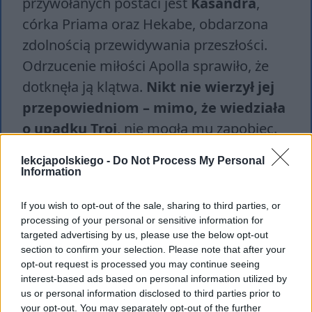
przywołanych postaci jest
Kasandra
,
córka Priama oraz Hekabe, obdarzona
zdolnością przewidywania przeszłości.
Odrzucenie miłości Apolla sprawiło, że
dotknęła ją klątwa.
Nikt nie wierzył jej
przepowiedniom – mimo, że wiedziała
o upadku Troi
, nie mogła mu zapobiec.
lekcjapolskiego -
Do Not Process My Personal
Information
If you wish to opt-out of the sale, sharing to third parties, or
processing of your personal or sensitive information for
targeted advertising by us, please use the below opt-out
section to confirm your selection. Please note that after your
opt-out request is processed you may continue seeing
interest-based ads based on personal information utilized by
us or personal information disclosed to third parties prior to
your opt-out. You may separately opt-out of the further