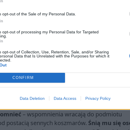
In
o opt-out of the Sale of my Personal Data.
In
ja
to opt-out of processing my Personal Data for Targeted
ing.
ące, że
podmiot liryczny utożsamiać można z
In
ą o tym przede wszystkim zbieżności biograficzn
o opt-out of Collection, Use, Retention, Sale, and/or Sharing
a, brał czynny udział w działaniach wojennych, a 
ersonal Data that Is Unrelated with the Purposes for which it
lected.
Out
dii, był naocznym świadkiem dramatycznych
CONFIRM
ąca w utworze wraca do wydarzeń z przeszło
ie dzieci i dorosłych, przelewaną na ulicach krew
Data Deletion
Data Access
Privacy Policy
uściła, mimo upływu czasu ból oraz strach nie
pomnieć
– wspomnienia wracają do podmiotu
od postacią sennych koszmarów.
Śnią mu się o