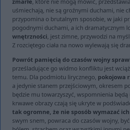
zmarłe
, które nie mogą mówić, przedstawia
uśmiechają, nie są groźnymi duchami, nie c
przypomina o brutalnym sposobie, w jaki pr
pogodnymi duchami, a ich dramatycznym l
wnętrzności
, jest zimne, przywodzi na my
Z rozciętego ciała na nowo wylewają się dr
Powrót pamięcią do czasów wojny sprawi
prześladujące go widmo konfliktu jest wciąż
temu. Dla podmiotu lirycznego,
pokojowa r
a jedynie stanem przejściowym, okresem p
będzie mu towarzyszyć, wspomnienia będą
krwawe obrazy czają się ukryte w podświa
tak ogromne, że nie sposób wymazać ich
swym snem, powraca do czasów wojny, być m
bólem, strachem oraz wszystkimi innymi n