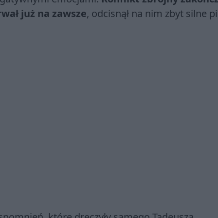
rwał już na zawsze
, odcisnął na nim zbyt silne p
spomnień, które dręczyły samego Tadeusza