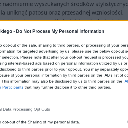
z nadmiernie wyszukanych środków stylistycznyc
a uniknąć patosu oraz przesadnej wzniosłości.
czniające jego sen
epitety
(
cicho uśmiechnięci, m
wiają się także zwięzłe
metafory
, opisujące
skiego -
Do Not Process My Personal Information
ch oraz niepewność (
ostrze ciemności)
. Choć treś
ędna w swej formie, to jednocześnie wyraźne
to opt-out of the sale, sharing to third parties, or processing of your per
formation for targeted advertising by us, please use the below opt-out s
cia, trafnie oddaje traumę podmiotu lirycznego.
r selection. Please note that after your opt-out request is processed y
eing interest-based ads based on personal information utilized by us or
disclosed to third parties prior to your opt-out. You may separately opt-
losure of your personal information by third parties on the IAB’s list of
. This information may also be disclosed by us to third parties on the
IA
Participants
that may further disclose it to other third parties.
l Data Processing Opt Outs
o opt-out of the Sharing of my personal data.