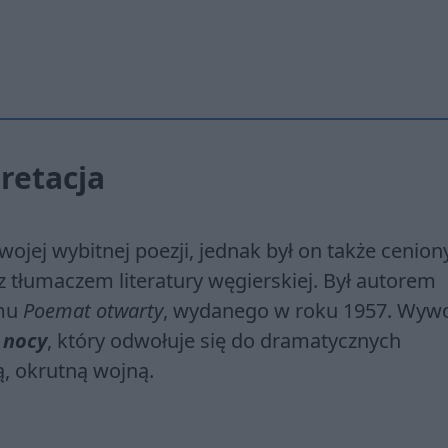
retacja
swojej wybitnej poezji, jednak był on także cenio
 tłumaczem literatury węgierskiej. Był autorem
omu
Poemat otwarty
, wydanego w roku 1957. Wyw
 nocy
, który odwołuje się do dramatycznych
, okrutną wojną.