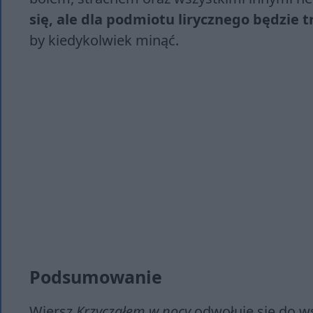
się, ale dla podmiotu lirycznego będzie t
by kiedykolwiek minąć.
Podsumowanie
Wiersz
Krzyczałem w nocy
odwołuje się do w