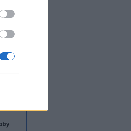
e –
jego
ści
.
soby