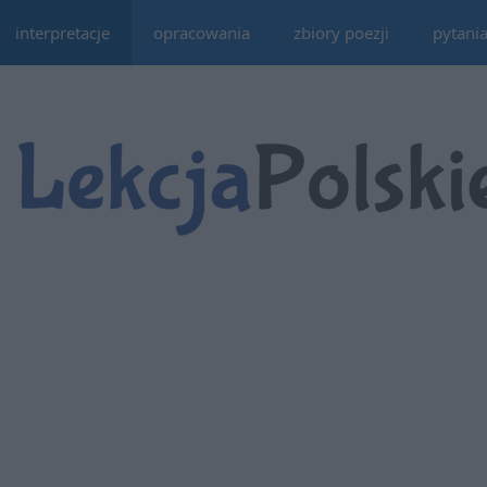
interpretacje
opracowania
zbiory poezji
pytani