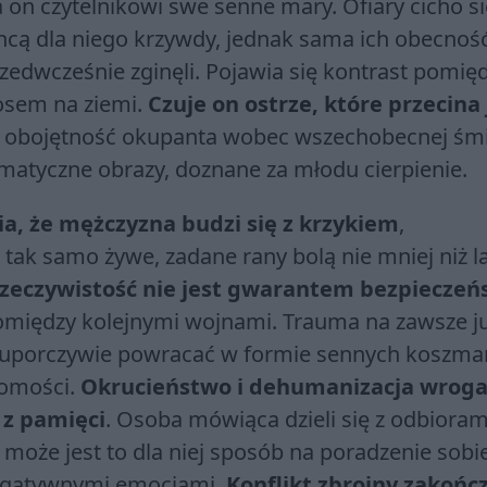
 on czytelnikowi swe senne mary. Ofiary cicho si
hcą dla niego krzywdy, jednak sama ich obecnoś
zedwcześnie zginęli. Pojawia się kontrast pomię
osem na ziemi.
Czuje on ostrze, które przecina
śl obojętność okupanta wobec wszechobecnej śmi
amatyczne obrazy, doznane za młodu cierpienie.
a, że mężczyzna budzi się z krzykiem
,
 tak samo żywe, zadane rany bolą nie mniej niż l
zeczywistość nie jest gwarantem bezpieczeń
omiędzy kolejnymi wojnami. Trauma na zawsze j
 uporczywie powracać w formie sennych koszma
domości.
Okrucieństwo i dehumanizacja wroga
 z pamięci
. Osoba mówiąca dzieli się z odbioram
oże jest to dla niej sposób na poradzenie sobie
egatywnymi emocjami.
Konflikt zbrojny zakończ