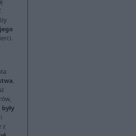
ę
ć
dzy
 jego
erci.
ata
stwa
,
uż
rów,
 były
i
 z
ył