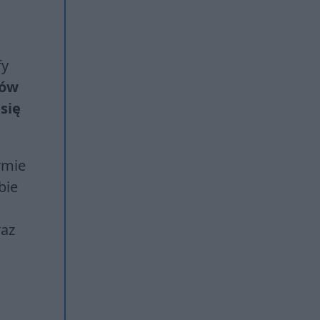
fy
ków
się
rmie
bie
raz