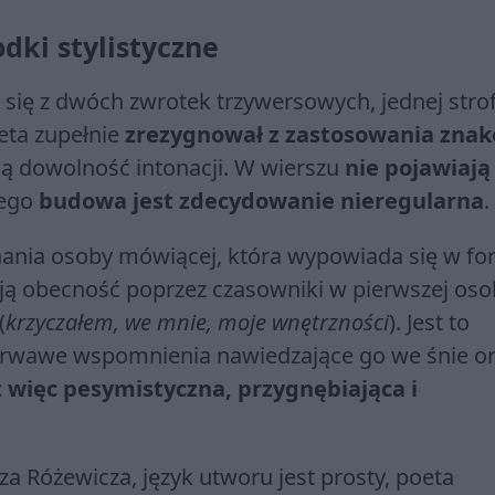
odki stylistyczne
 się z dwóch zwrotek trzywersowych, jednej stro
eta zupełnie
zrezygnował z zastosowania zna
ną dowolność intonacji. W wierszu
nie pojawiają 
 Jego
budowa jest zdecydowanie nieregularna
.
ania osoby mówiącej, która wypowiada się w fo
ją obecność poprzez czasowniki w pierwszej oso
(
krzyczałem, we mnie, moje wnętrzności
). Jest to
krwawe wspomnienia nawiedzające go we śnie o
 więc pesymistyczna, przygnębiająca i
a Różewicza, język utworu jest prosty, poeta