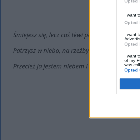
Opted 
I want t
Opted 
Śmiejesz się, lecz coś tkwi poza tem.
I want 
Advertis
Opted 
Patrzysz w niebo, na rzeźby obłoków…
I want t
of my P
Przecież ja jestem niebem i światem?
was col
Opted 