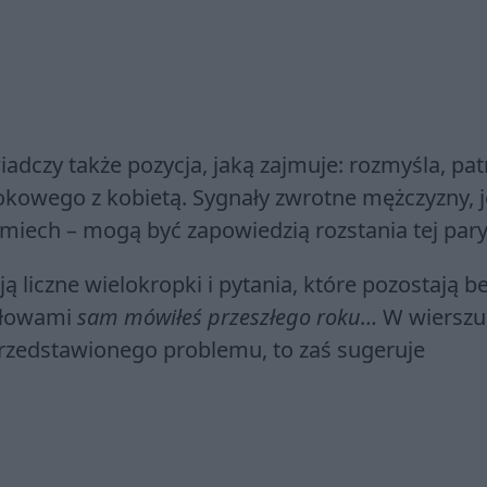
iadczy także pozycja, jaką zajmuje: rozmyśla, pat
okowego z kobietą. Sygnały zwrotne mężczyzny, 
śmiech – mogą być zapowiedzią rozstania tej pary
 liczne wielokropki i pytania, które pozostają b
 słowami
sam mówiłeś przeszłego roku…
W wierszu
przedstawionego problemu, to zaś sugeruje