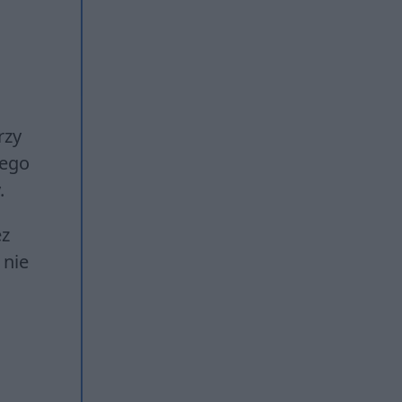
rzy
jego
.
ez
 nie