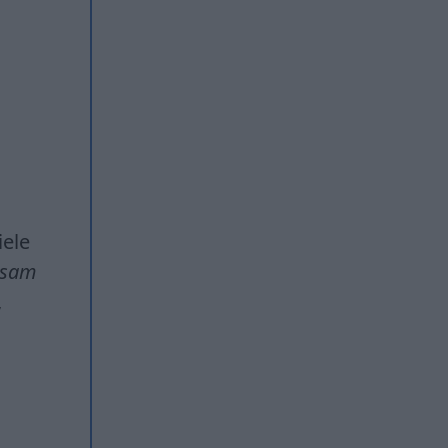
iele
sam
,