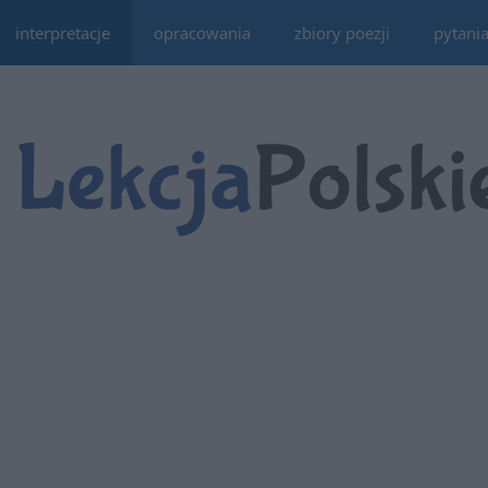
interpretacje
opracowania
zbiory poezji
pytani