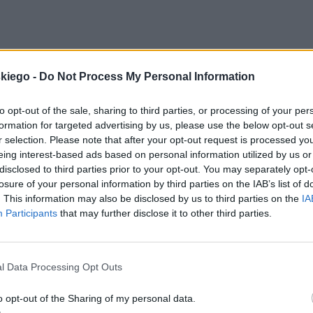
iada swoje słowa w obecności mężczyzny głośno
skiego -
Do Not Process My Personal Information
ach. Z pewnością pełna jest niepokoju o dalsze los
od ukochanego potwierdzenia wyznanych jeszcze
to opt-out of the sale, sharing to third parties, or processing of your per
formation for targeted advertising by us, please use the below opt-out s
a nie wykazuje on żadnej inicjatywy, przeżycia
r selection. Please note that after your opt-out request is processed y
eing interest-based ads based on personal information utilized by us or
disclosed to third parties prior to your opt-out. You may separately opt-
losure of your personal information by third parties on the IAB’s list of
. This information may also be disclosed by us to third parties on the
IA
Participants
that may further disclose it to other third parties.
l Data Processing Opt Outs
o opt-out of the Sharing of my personal data.