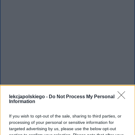
lekcjapolskiego -
Do Not Process My Personal
Information
W wiersz ten wpisane jest symboliczne
If you wish to opt-out of the sale, sharing to third parties, or
processing of your personal or sensitive information for
ujęcie czasu. Odnosi się ono do jego
targeted advertising by us, please use the below opt-out
przemijalności, związanej z nim