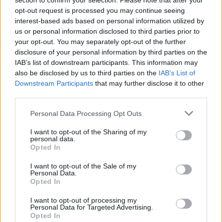
section to confirm your selection. Please note that after your
nieuchronności śmierci (czasem śmierci
opt-out request is processed you may continue seeing
interest-based ads based on personal information utilized by
w takiej koncepcji jest zima) oraz
us or personal information disclosed to third parties prior to
powtarzalności, o czym świadczą
your opt-out. You may separately opt-out of the further
disclosure of your personal information by third parties on the
następujące po sobie pory roku. Podmiot
IAB’s list of downstream participants. This information may
liryczny wydaje się akceptować taki stan
also be disclosed by us to third parties on the
IAB’s List of
Downstream Participants
that may further disclose it to other
rzeczy, stąd też można rozpatrywać jego
third parties.
wypowiedź zarówno w kategoriach
Personal Data Processing Opt Outs
optymistycznych, jak i pesymistycznych.
I want to opt-out of the Sharing of my
personal data.
(z tomu
Pocałunki
, 1926)
Opted In
Podobne opracowania:
I want to opt-out of the Sale of my
Personal Data.
Cierpienia młodego Wertera –
Opted In
streszczenie
I want to opt-out of processing my
Personal Data for Targeted Advertising.
Hobbit – streszczenie
Opted In