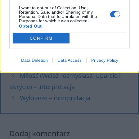
Akademia pana Kleksa –
I want to opt-out of Collection, Use,
streszczenie
Retention, Sale, and/or Sharing of my
Personal Data that Is Unrelated with the
Lalka – streszczenie
Purposes for which it was collected.
Opted Out
CONFIRM
Kategorie
interpretacje
Data Deletion
Data Access
Privacy Policy
Tagi
Maria Pawlikowska-Jasnorzewska
Miłość (Wciąż rozmyślasz. Uparcie i
skrycie) – interpretacja
Wybrzeże – interpretacja
Dodaj komentarz