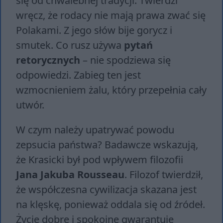
się od chwalebnej tradycji. Twierdzi
wręcz, że rodacy nie mają prawa zwać się
Polakami. Z jego słów bije gorycz i
smutek. Co rusz używa
pytań
retorycznych
– nie spodziewa się
odpowiedzi. Zabieg ten jest
wzmocnieniem żalu, który przepełnia cały
utwór.
W czym należy upatrywać powodu
zepsucia państwa? Badawcze wskazują,
że Krasicki był pod wpływem filozofii
Jana Jakuba Rousseau
. Filozof twierdził,
że współczesna cywilizacja skazana jest
na klęskę, ponieważ oddala się od źródeł.
Życie dobre i spokojne gwarantuje