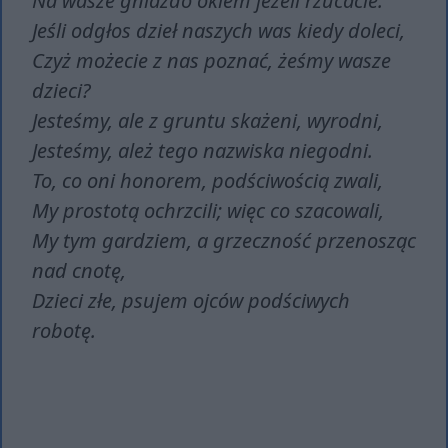
Na wasze gniazdo okiem jeżeli rzucacie.
Jeśli odgłos dzieł naszych was kiedy doleci,
Czyż możecie z nas poznać, żeśmy wasze
dzieci?
Jesteśmy, ale z gruntu skażeni, wyrodni,
Jesteśmy, ależ tego nazwiska niegodni.
To, co oni honorem, podściwością zwali,
My prostotą ochrzcili; więc co szacowali,
My tym gardziem, a grzeczność przenosząc
nad cnotę,
Dzieci złe, psujem ojców podściwych
robotę.