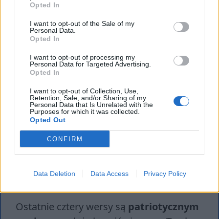
nasrożył,
Opted In
Który na gruncie cnoty rządów nie założył.
I want to opt-out of the Sale of my
Personal Data.
Próżno sobie podchlebia. Ten, co niegdyś
Opted In
słynął,
I want to opt-out of processing my
Rzym cnotliwy zwyciężał, Rzym występny
Personal Data for Targeted Advertising.
Opted In
zginął.
I want to opt-out of Collection, Use,
Nie Goty i Alany do szczętu go zniosły:
Retention, Sale, and/or Sharing of my
Personal Data that Is Unrelated with the
Zbrodnie, klęsk poprzedniki i upadków
Purposes for which it was collected.
Opted Out
posły,
Te go w jarzmo wprawiły. Skoro w cnocie
CONFIRM
stygnął,
Upadł – i już się więcej odtąd nie
Data Deletion
Data Access
Privacy Policy
podźwignął.
Ostatnie cztery wersy są
patriotycznym