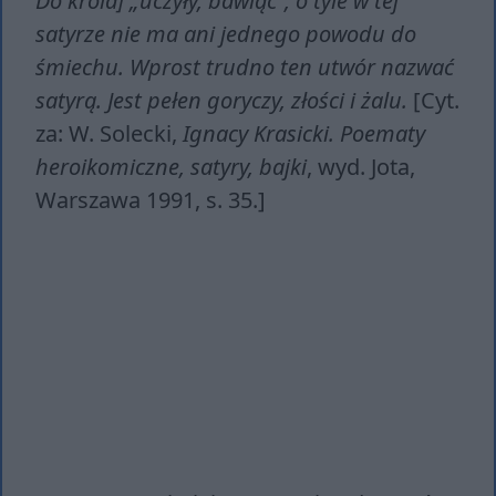
Do króla] „uczyły, bawiąc”, o tyle w tej
satyrze nie ma ani jednego powodu do
śmiechu. Wprost trudno ten utwór nazwać
satyrą. Jest pełen goryczy, złości i żalu.
[Cyt.
za: W. Solecki,
Ignacy Krasicki. Poematy
heroikomiczne, satyry, bajki
, wyd. Jota,
Warszawa 1991, s. 35.]