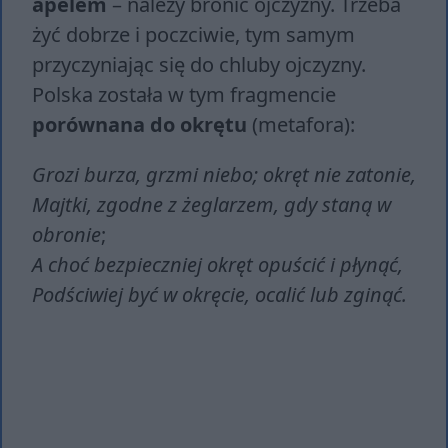
apelem
– należy bronić ojczyzny. Trzeba
żyć dobrze i poczciwie, tym samym
przyczyniając się do chluby ojczyzny.
Polska została w tym fragmencie
porównana do okrętu
(metafora):
Grozi burza, grzmi niebo; okręt nie zatonie,
Majtki, zgodne z żeglarzem, gdy staną w
obronie
;
A choć bezpieczniej okręt opuścić i płynąć,
Podściwiej być w okręcie, ocalić lub zginąć.