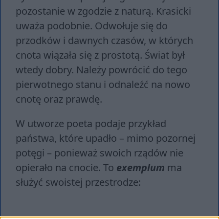
pozostanie w zgodzie z naturą. Krasicki
uważa podobnie. Odwołuje się do
przodków i dawnych czasów, w których
cnota wiązała się z prostotą. Świat był
wtedy dobry. Należy powrócić do tego
pierwotnego stanu i odnaleźć na nowo
cnotę oraz prawdę.
W utworze poeta podaje przykład
państwa, które upadło – mimo pozornej
potęgi – ponieważ swoich rządów nie
opierało na cnocie. To
exemplum
ma
służyć swoistej przestrodze: