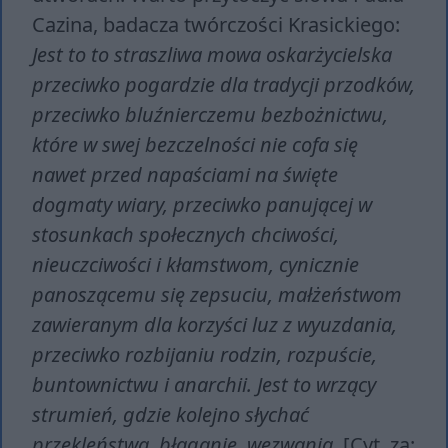
Cazina, badacza twórczości Krasickiego:
Jest to to straszliwa mowa oskarżycielska
przeciwko pogardzie dla tradycji przodków,
przeciwko bluźnierczemu bezbożnictwu,
które w swej bezczelności nie cofa się
nawet przed napaściami na święte
dogmaty wiary, przeciwko panującej w
stosunkach społecznych chciwości,
nieuczciwości i kłamstwom, cynicznie
panoszącemu się zepsuciu, małżeństwom
zawieranym dla korzyści luz z wyuzdania,
przeciwko rozbijaniu rodzin, rozpuście,
buntownictwu i anarchii. Jest to wrzący
strumień, gdzie kolejno słychać
przekleństwa, błaganie, wezwania.
[Cyt. za: