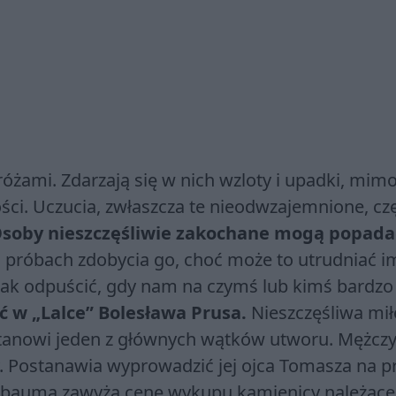
różami. Zdarzają się w nich wzloty i upadki, mim
łości. Uczucia, zwłaszcza te nieodwzajemnione, cz
soby nieszczęśliwie zakochane mogą popada
 próbach zdobycia go, choć może to utrudniać i
nak odpuścić, gdy nam na czymś lub kimś bardzo
 w „Lalce” Bolesława Prusa.
Nieszczęśliwa mił
 stanowi jeden z głównych wątków utworu. Mężcz
. Postanawia wyprowadzić jej ojca Tomasza na p
ngbauma zawyża cenę wykupu kamienicy należące