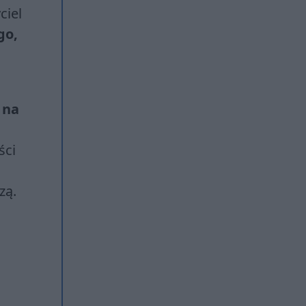
ciel
go,
 na
ści
zą.