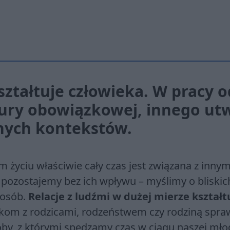
ształtuje człowieka. W pra­cy o
tu­ry obo­wiąz­ko­wej, in­ne­go ut
a­nych kon­tek­stów.
m życiu właściwie cały czas jest związana z innym
 pozostajemy bez ich wpływu – myślimy o bliskic
 osób.
Relacje z ludźmi w dużej mierze kształt
kom z rodzicami, rodzeństwem czy rodziną spraw
soby, z którymi spędzamy czas w ciągu naszej mło