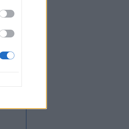
ków.
ji
ł
padł
stał