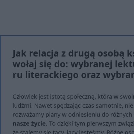
Jak relacja z drugą osobą k
wo­łaj się do: wy­bra­nej lek­
ru li­te­rac­kie­go oraz wy­br
Człowiek jest istotą społeczną, która w swoi
ludźmi. Nawet spędzając czas samotnie, nie
rozważamy plany w odniesieniu do różnych
nasze życie.
To dzięki tym pierwszym związ
że stajemy się tacy, jacy jesteśmy. Różne o