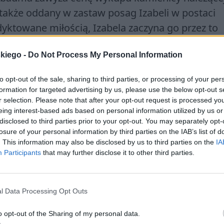
e także oddany w zastaw posag Izabeli w postaci
dyktowane miłością, Izabela zaczyna go przez to
cnością, co jednak zmienia się w czasie. Ich relac
skiego -
Do Not Process My Personal Information
ają – kobieta nie kocha Stanisława, bawi się nim,
staje.
Relacja z kobietą prowadzi go do próby
to opt-out of the sale, sharing to third parties, or processing of your per
 z pociągu w Skierniewicach (zrozumiał prowadzon
formation for targeted advertising by us, please use the below opt-out s
 której przyznała się do zdrady i zgubienia
r selection. Please note that after your opt-out request is processed y
eing interest-based ads based on personal information utilized by us or
y).
Takie związki są bardzo szkodliwe i mogą
disclosed to third parties prior to your opt-out. You may separately opt-
 co przykładem jest historia bohatera.
losure of your personal information by third parties on the IAB’s list of
. This information may also be disclosed by us to third parties on the
IA
Participants
that may further disclose it to other third parties.
ntycznej
może być
historia Wertera
, bohatera
eniach Młodego Wertera”
została ukazana miło
zajemnia jego uczuć głównie z uwagi na wierność
l Data Processing Opt Outs
zieniec nie może przeboleć nieosiągalności
o opt-out of the Sharing of my personal data.
 go do popełnienia samobójstwa
. Mężczyzna 