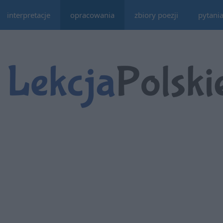
interpretacje
opracowania
zbiory poezji
pytani