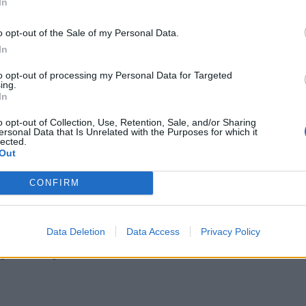
In
nia, co doprowadza go do tak dramatycznych kro
o opt-out of the Sale of my Personal Data.
orzyści
. Posiadając prawdziwych przyjaciół, który
In
u w trudnych sytuacjach można stawać się coraz
to opt-out of processing my Personal Data for Targeted
zcza w ciężkich chwilach. Przykładem takiej relac
ing.
In
a Markiem Winicjuszem
. Poza więzami krwi
o opt-out of Collection, Use, Retention, Sale, and/or Sharing
gą na siebie liczyć. W chwili utracenia Lidii lub
ersonal Data that Is Unrelated with the Purposes for which it
lected.
stawiennictwo wujka
główny bohater nie musia
Out
etroniusz również mógł liczyć na przyjaciela, który
CONFIRM
ennych zajęciach. Martwił się o niego, gdy ten w
.
Mężczyźni mogli na siebie liczyć.
Marek nie zo
 nawrócenia i zmiany swojego systemu wartości.
Data Deletion
Data Access
Privacy Policy
 jakim był.