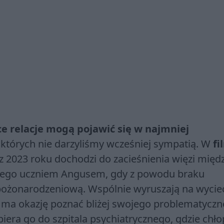
ce relacje mogą pojawić się w najmniej
, których nie darzyliśmy wcześniej sympatią. W
fi
z 2023 roku dochodzi do zacieśnienia więzi międ
 niego uczniem Angusem, gdy z powodu braku
bożonarodzeniową. Wspólnie wyruszają na wycie
na ma okazję poznać bliżej swojego problematycz
biera go do szpitala psychiatrycznego, gdzie chł