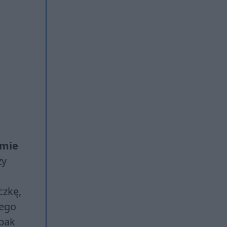
lmie
zy
czkę,
nego
opak