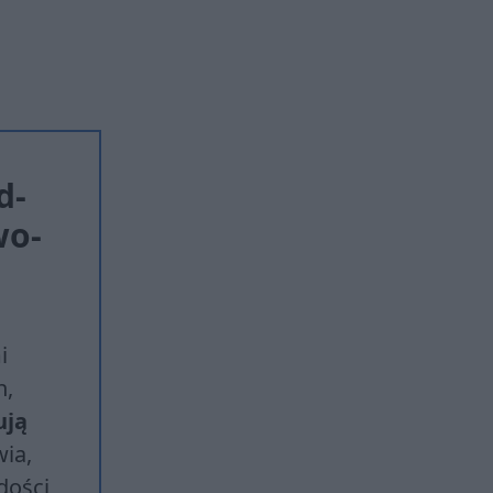
d­
wo­
i
h,
ują
ia,
dości