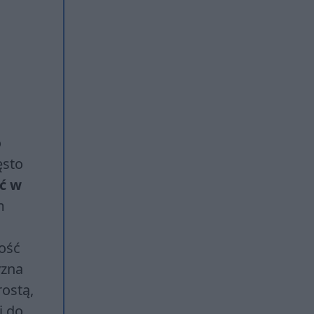
o
ęsto
ć w
m
ość
yzna
rostą,
j do