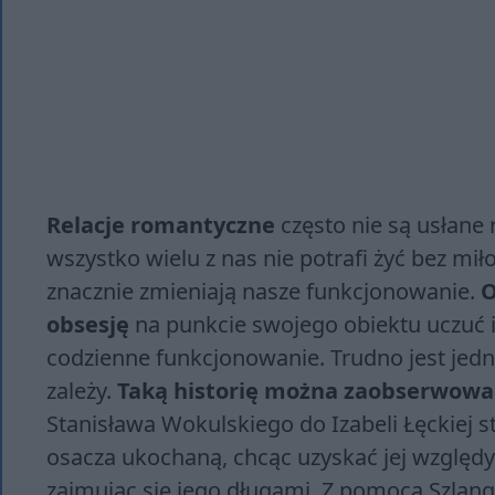
Relacje romantyczne
często nie są usłane 
wszystko wielu z nas nie potrafi żyć bez mi
znacznie zmieniają nasze funkcjonowanie.
O
obsesję
na punkcie swojego obiektu uczuć i
codzienne funkcjonowanie. Trudno jest jed
zależy.
Taką historię można zaobserwować
Stanisława Wokulskiego do Izabeli Łęckiej
osacza ukochaną, chcąc uzyskać jej względy
zajmując się jego długami. Z pomocą Szla