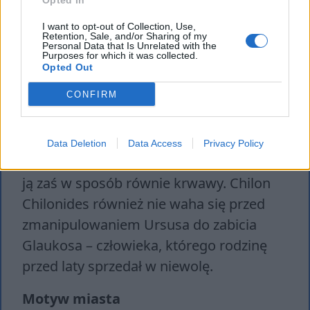
Opted In
I want to opt-out of Collection, Use,
Retention, Sale, and/or Sharing of my
Personal Data that Is Unrelated with the
Purposes for which it was collected.
Opted Out
Motyw zbrodni
CONFIRM
Zbrodnia stanowi wśród elit Rzymu
powszechność. Neron doszedł do władzy,
Data Deletion
Data Access
Privacy Policy
zabijając matkę, brata i żonę, utrzymuje
ją zaś w sposób równie krwawy. Chilon
Chilonides również nie waha się przed
zmanipulowaniem Ursusa do zabicia
Glaukosa – człowieka, którego rodzinę
przed laty sprzedał w niewolę.
Motyw miasta