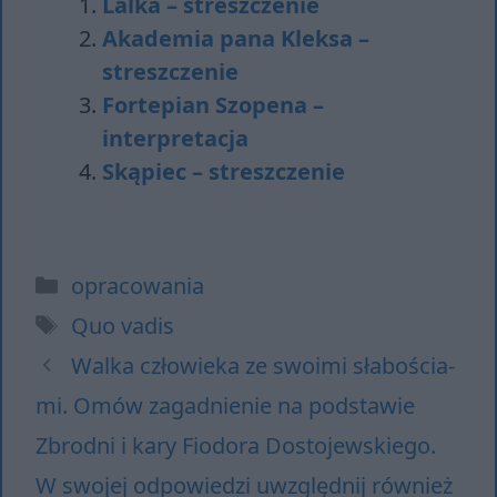
Lalka – streszczenie
Akademia pana Kleksa –
streszczenie
Fortepian Szopena –
interpretacja
Skąpiec – streszczenie
Kategorie
opracowania
Tagi
Quo vadis
Wal­ka czło­wie­ka ze swo­imi sła­bo­ścia­
mi. Omów za­gad­nie­nie na pod­sta­wie
Zbrod­ni i kary Fio­do­ra Do­sto­jew­skie­go.
W swo­jej od­po­wie­dzi uwzględ­nij rów­nież