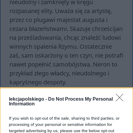
nieudolny i zamknięty w kręgu
rozpasanej elity. Uważa się za artystę,
przez co plugawi majestat augusta i
cezara błazeństwami. Skazuje chrześcijan
na prześladowania, chcąc znaleźć ludowi
winnych spalenia Rzymu. Ostatecznie
zaś, sam oskarżony o ten czyn, nie potrafi
nawet popełnić samobójstwa. Neron to
przykład złego władcy, nieudolnego i
kapryśnego despoty.
Motyw przyjaźni
lekcjapolskiego -
Do Not Process My Personal
Information
Petroniusz i Marek Winicjusz są
przyjaciółmi. Epikurejczyk, wiedziony
If you wish to opt-out of the sale, sharing to third parties, or
processing of your personal or sensitive information for
przywiązaniem do patrycjusza, od
targeted advertising by us, please use the below opt-out