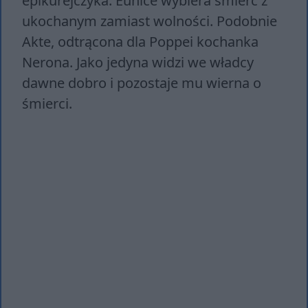
epikurejczyka. Eunice wybiera śmierć z
ukochanym zamiast wolności. Podobnie
Akte, odtrącona dla Poppei kochanka
Nerona. Jako jedyna widzi we władcy
dawne dobro i pozostaje mu wierna o
śmierci.